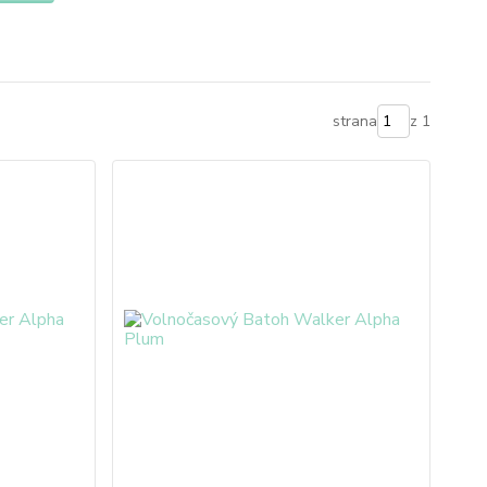
strana
z 1