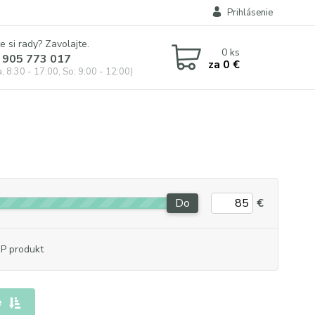
Prihlásenie
e si rady? Zavolajte.
0
ks
 905 773 017
za
0 €
, 8:30 - 17:00, So: 9:00 - 12:00)
Do
€
P produkt
e