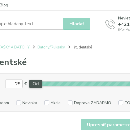
Blog
Neviet
Hľadať
+421
(Po-Pia
TAŠKY A BATOHY
Batohy/Ruksaky
študentské
entské
€
Od
adom
Novinka
Akcia
Doprava ZADARMO
TO
Upresniť parametr