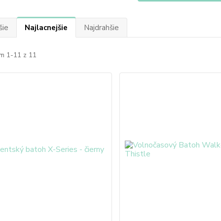
šie
Najlacnejšie
Najdrahšie
m 1-11 z 11