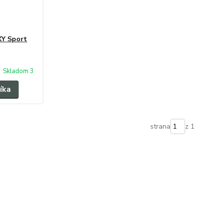
XY Sport
Skladom 3
íka
strana
z 1