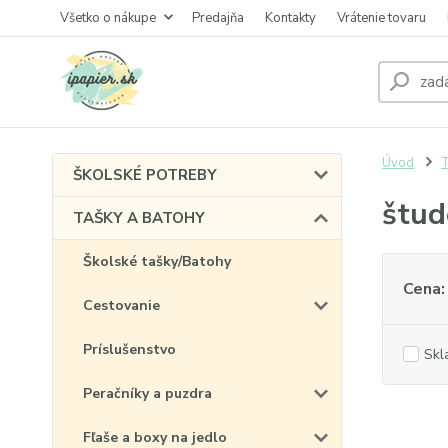
Všetko o nákupe
Predajňa
Kontakty
Vrátenie tovaru
Úvod
ŠKOLSKÉ POTREBY
štud
TAŠKY A BATOHY
Školské tašky/Batohy
Cena:
Cestovanie
Príslušenstvo
Skl
Peračníky a puzdra
Fľaše a boxy na jedlo