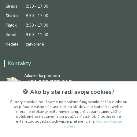
Streda
8:30 - 17:00
Štvrtok
8:30 - 17:00
Piatok
8:30 - 17:00
Sobota
9:00 - 12:00
Nedeľa
zatvorené
Kontakty
Zákaznícka podpora
+421 905 773 017
(Po-Pia, 8:30 - 17:00, So: 9:00 - 12:00)
🍪 Ako by ste radi svoje cookies?
info@ipapier.sk
Súbory cookies používame na správne fungovanie nášho e-shopu
av prípade vášho súhlasu tiež na sledovanie štatistík o webe,
meranie efektivity reklamných kampaní, zapamätanie vášho
obľúbeného nastavenia pri používaní stránok, či zobrazenie
reklám zodpovedajúcich vašim preferenciám.
Viac na využitie
cookies