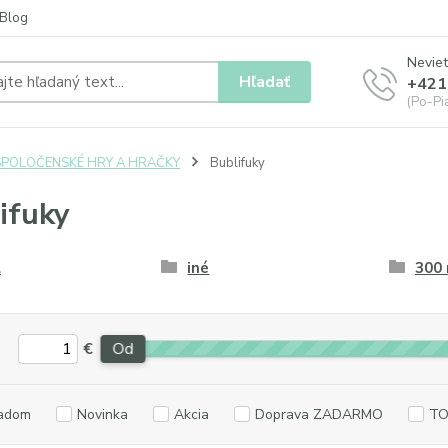
Blog
Neviet
Hľadať
+421
(Po-Pia
SPOLOČENSKÉ HRY A HRAČKY
Bublifuky
ifuky
l
iné
300
€
Od
adom
Novinka
Akcia
Doprava ZADARMO
TO