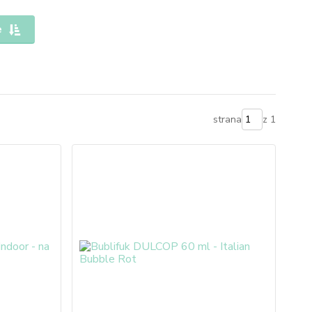
e
strana
z 1