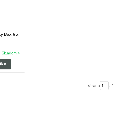
y Box 6 x
Skladom 4
íka
strana
z 1