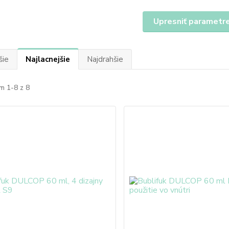
Upresniť parametr
šie
Najlacnejšie
Najdrahšie
m 1-8 z 8