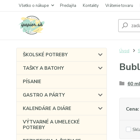
Všetko o nákupe
Predajňa
Kontakty
Vrátenie tovaru
Úvod
ŠKOLSKÉ POTREBY
Bubl
TAŠKY A BATOHY
PÍSANIE
60 m
GASTRO A PÁRTY
KALENDÁRE A DIÁRE
Cena:
VÝTVARNÉ A UMELECKÉ
POTREBY
Skl