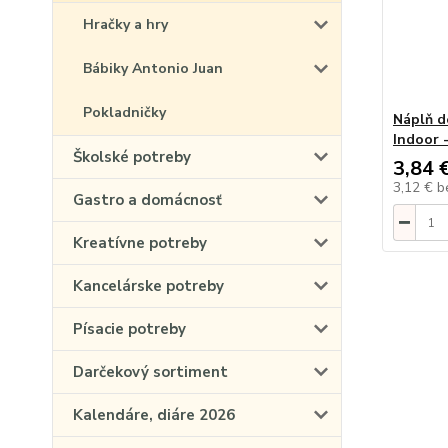
Hračky a hry
Bábiky Antonio Juan
Pokladničky
Náplň d
Indoor -
Školské potreby
3,84 
3,12 €
b
Gastro a domácnosť
Kreatívne potreby
Kancelárske potreby
Písacie potreby
Darčekový sortiment
Kalendáre, diáre 2026