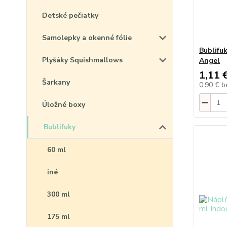
Detské pečiatky
Samolepky a okenné fólie
Bublifu
Plyšáky Squishmallows
Angel
1,11 
Šarkany
0,90 €
b
Úložné boxy
Bublifuky
60 ml
iné
300 ml
175 ml