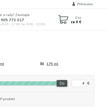
Prihlásenie
e si rady? Zavolajte.
0
ks
 905 773 017
za
0 €
, 8:30 - 17:00, So: 9:00 - 12:00)
 ml
175 ml
Do
€
P produkt