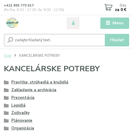
0
ks
+421 905 773 017
za
0 €
(Po-Pia, 8:30 - 17:00, So: 9:00 - 12:00)
Menu
Hľadať
Úvod
KANCELÁRSKE POTREBY
KANCELÁRSKE POTREBY
Pravítka, strúhadlá a kružidlá
Zakladanie a archivácia
Prezentácia
Lepidlá
Zošívačky
Plánovanie
Organizácia