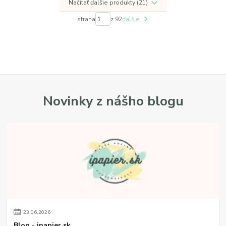
Načítať ďalšie produkty (21)
strana
z 92
ďalšie
Novinky z nášho blogu
23
.
06
.
2026
Blog - ipapier.sk