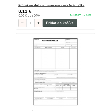
Krúžok na kľúče s menovkou - mix farieb /1ks
0,11 €
Skladom 17616
0,09 €
bez DPH
Pridať do košíka