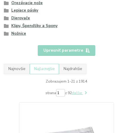
Orezávacie nože
Lepiace pásky
Dierovače
Klipy, Špendlíky a Spony
Nožnice
Upresniť parametre
Najnovšie
Najlacnejšie
Najdrahšie
Zobrazujem 1-21 z 1914
strana
z 92
ďalšie