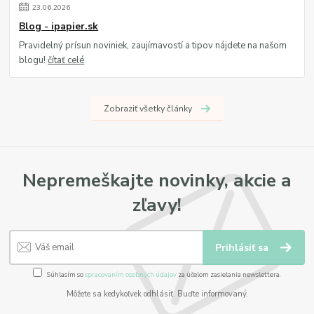
23
.
06
.
2026
Blog - ipapier.sk
Pravidelný prísun noviniek, zaujímavostí a tipov nájdete na našom
blogu!
čítať celé
Zobraziť všetky články
Nepremeškajte novinky, akcie a
zľavy!
Prihlásiť sa
Súhlasím so
spracovaním osobných údajov
za účelom zasielania newslettera.
Môžete sa kedykoľvek odhlásiť. Buďte informovaný.