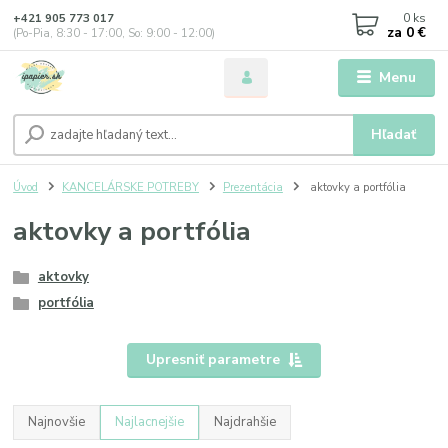
0
ks
+421 905 773 017
za
0 €
(Po-Pia, 8:30 - 17:00, So: 9:00 - 12:00)
Menu
Hľadať
Úvod
KANCELÁRSKE POTREBY
Prezentácia
aktovky a portfólia
aktovky a portfólia
aktovky
portfólia
Upresniť parametre
Najnovšie
Najlacnejšie
Najdrahšie