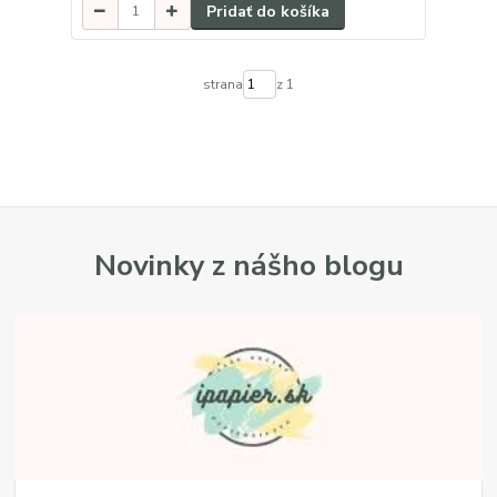
Pridať do košíka
strana
z 1
Novinky z nášho blogu