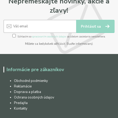
Nepremeškajte novinky, akcie a
zľavy!
Prihlásiť sa
Súhlasím so
spracovaním osobných údajov
za účelom zasielania newslettera.
Môžete sa kedykoľvek odhlásiť. Buďte informovaný.
Informácie pre zákazníkov
Obchodné podmienky
Reklamácie
Doprava a platba
Ochrana osobných údajov
Predajňa
Kontakty