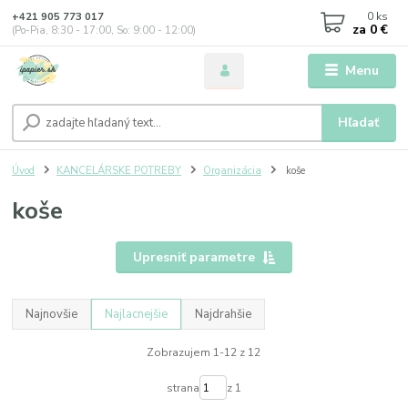
0
ks
+421 905 773 017
za
0 €
(Po-Pia, 8:30 - 17:00, So: 9:00 - 12:00)
Menu
Hľadať
Úvod
KANCELÁRSKE POTREBY
Organizácia
koše
koše
Upresniť parametre
Najnovšie
Najlacnejšie
Najdrahšie
Zobrazujem 1-12 z 12
strana
z 1