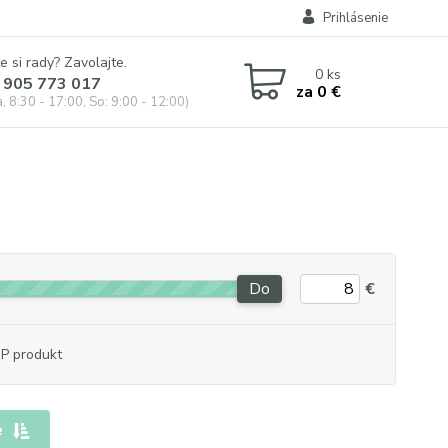
Prihlásenie
e si rady? Zavolajte.
0
ks
 905 773 017
za
0 €
, 8:30 - 17:00, So: 9:00 - 12:00)
Do
€
P produkt
e