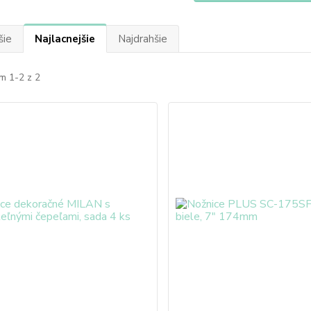
šie
Najlacnejšie
Najdrahšie
m 1-2 z 2