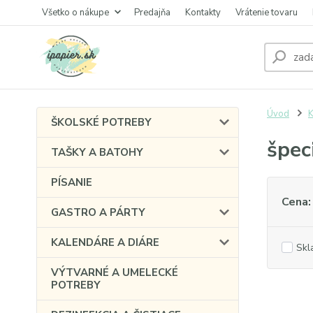
Všetko o nákupe
Predajňa
Kontakty
Vrátenie tovaru
Úvod
ŠKOLSKÉ POTREBY
špec
TAŠKY A BATOHY
PÍSANIE
Cena:
GASTRO A PÁRTY
KALENDÁRE A DIÁRE
Skl
VÝTVARNÉ A UMELECKÉ
POTREBY