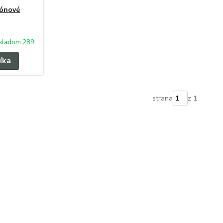
lónové
kladom 289
íka
strana
z 1