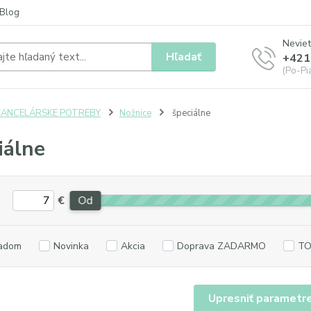
Blog
Neviet
Hľadať
+421
(Po-Pia
KANCELÁRSKE POTREBY
Nožnice
špeciálne
iálne
€
Od
adom
Novinka
Akcia
Doprava ZADARMO
TO
Upresniť parametr