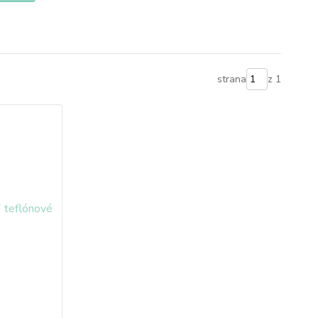
strana
z 1