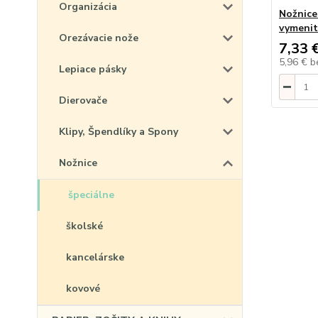
Organizácia
Nožnice
vymenit
Orezávacie nože
7,33 
5,96 €
b
Lepiace pásky
Dierovače
Klipy, Špendlíky a Spony
Nožnice
špeciálne
školské
kancelárske
kovové