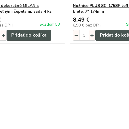
 dekoračné MILAN s
Nožnice PLUS SC-175SF tef
eľnými čepeľami, sada 4 ks
biele, 7" 174mm
€
8,49 €
Skladom 58
S
ez DPH
6,90 €
bez DPH
Pridať do košíka
Pridať do koš