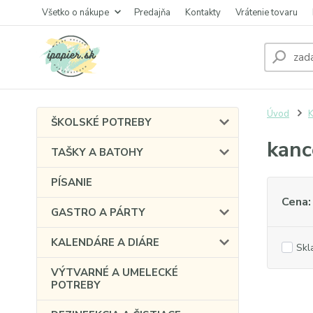
Všetko o nákupe
Predajňa
Kontakty
Vrátenie tovaru
Úvod
ŠKOLSKÉ POTREBY
kanc
TAŠKY A BATOHY
PÍSANIE
Cena:
GASTRO A PÁRTY
KALENDÁRE A DIÁRE
Skl
VÝTVARNÉ A UMELECKÉ
POTREBY