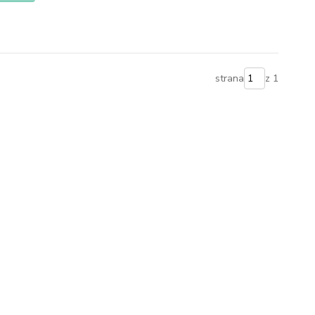
strana
z 1