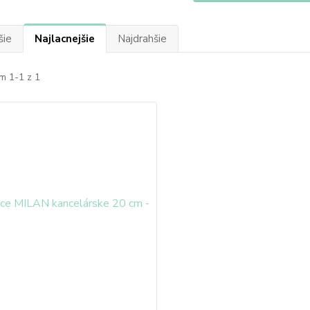
šie
Najlacnejšie
Najdrahšie
m 1-1 z 1