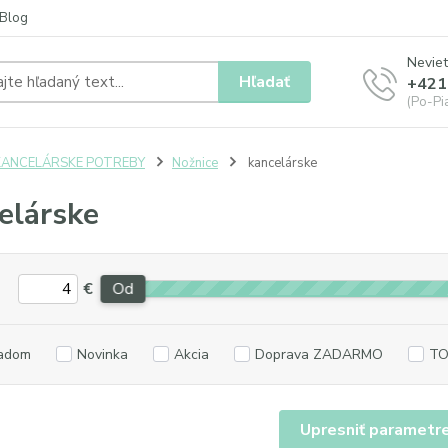
Blog
Neviet
Hľadať
+421
(Po-Pia
KANCELÁRSKE POTREBY
Nožnice
kancelárske
elárske
€
Od
adom
Novinka
Akcia
Doprava ZADARMO
TO
Upresniť parametr