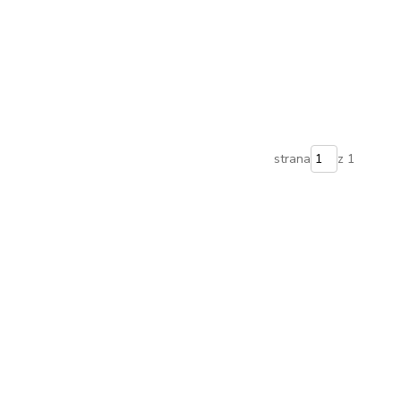
strana
z 1