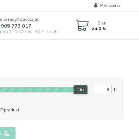
Prihlásenie
e si rady? Zavolajte.
0
ks
 905 773 017
za
0 €
, 8:30 - 17:00, So: 9:00 - 12:00)
Do
€
P produkt
e