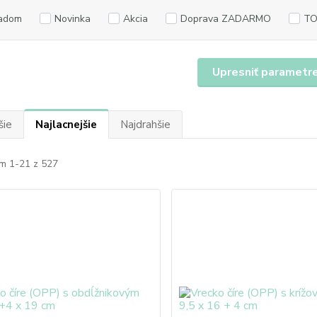
adom
Novinka
Akcia
Doprava ZADARMO
TO
Upresniť parametr
šie
Najlacnejšie
Najdrahšie
m 1-21 z 527