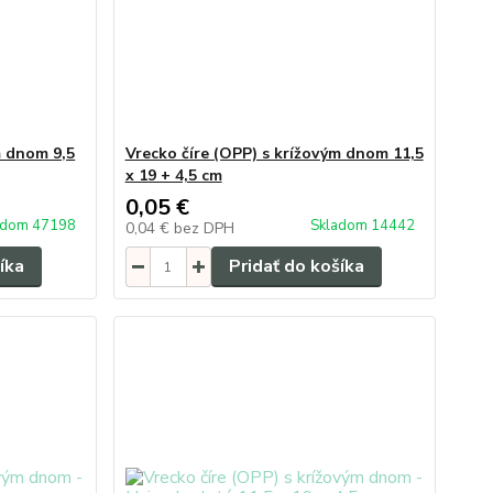
m dnom 9,5
Vrecko číre (OPP) s krížovým dnom 11,5
x 19 + 4,5 cm
0,05 €
adom 47198
Skladom 14442
0,04 €
bez DPH
íka
Pridať do košíka