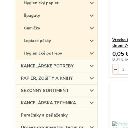
Hygienický papier
Špagáty
Gumičky
Vrecko 
Lepiace pásky
dnom 7+
0,05 
Hygienické potreby
0,04 €
b
KANCELÁRSKE POTREBY
PAPIER, ZOŠITY A KNIHY
SEZÓNNY SORTIMENT
KANCELÁRSKA TECHNIKA
Peračníky a peňaženky
Úprava dokumentov, technika