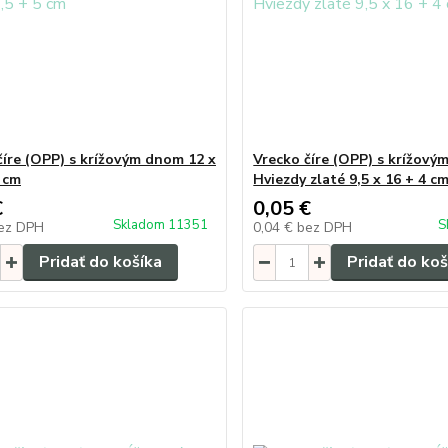
číre (OPP) s krížovým dnom 12 x
Vrecko číre (OPP) s krížový
5 cm
Hviezdy zlaté 9,5 x 16 + 4 c
€
0,05 €
Skladom 11351
S
ez DPH
0,04 €
bez DPH
Pridať do košíka
Pridať do koš