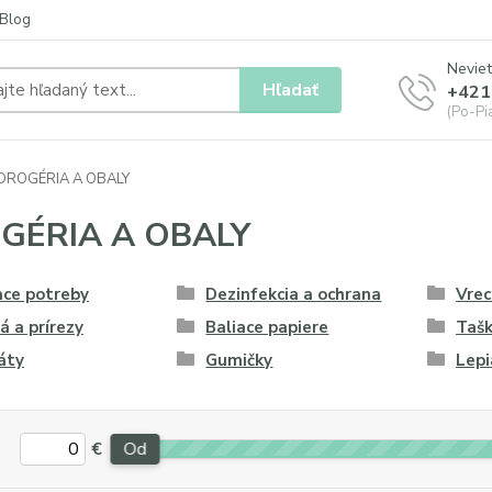
Blog
Neviet
Hľadať
+421
(Po-Pia
DROGÉRIA A OBALY
GÉRIA A OBALY
ace potreby
Dezinfekcia a ochrana
Vrec
á a prírezy
Baliace papiere
Taš
áty
Gumičky
Lepi
€
Od