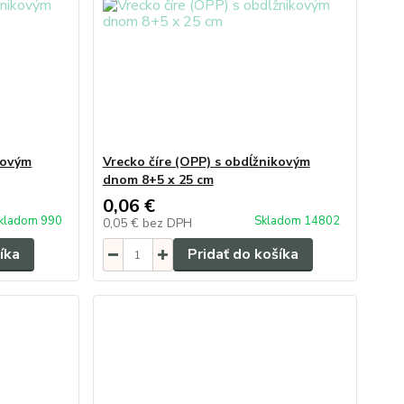
kovým
Vrecko číre (OPP) s obdĺžnikovým
dnom 8+5 x 25 cm
0,06 €
kladom 990
Skladom 14802
0,05 €
bez DPH
íka
Pridať do košíka