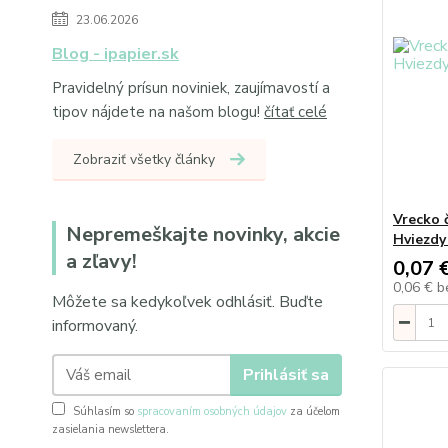
23.06.2026
Blog - ipapier.sk
Pravidelný prísun noviniek, zaujímavostí a
tipov nájdete na našom blogu!
čítať celé
Zobraziť všetky články
Vrecko 
Nepremeškajte novinky, akcie
Hviezdy 
a zľavy!
0,07 
0,06 €
b
Môžete sa kedykoľvek odhlásiť. Buďte
informovaný.
Prihlásiť sa
Súhlasím so
spracovaním osobných údajov
za účelom
zasielania newslettera.