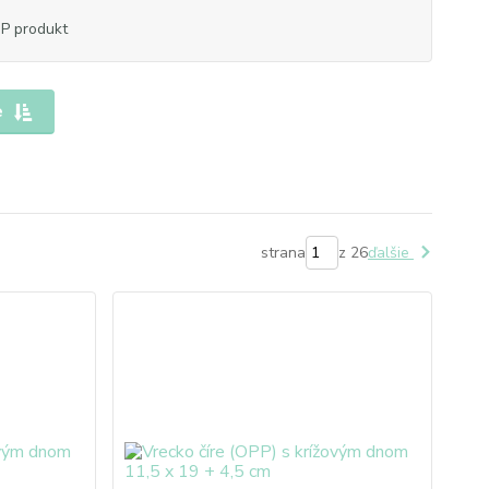
P produkt
e
strana
z 26
ďalšie