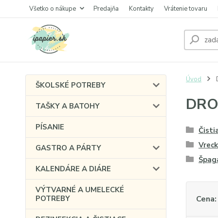
Všetko o nákupe
Predajňa
Kontakty
Vrátenie tovaru
Úvod
ŠKOLSKÉ POTREBY
DRO
TAŠKY A BATOHY
PÍSANIE
Čisti
Vreck
GASTRO A PÁRTY
Špag
KALENDÁRE A DIÁRE
VÝTVARNÉ A UMELECKÉ
POTREBY
Cena: