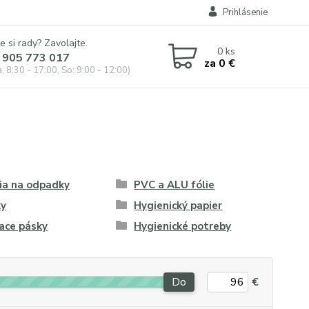
Prihlásenie
e si rady? Zavolajte.
0
ks
 905 773 017
za
0 €
, 8:30 - 17:00, So: 9:00 - 12:00)
ia na odpadky
PVC a ALU fólie
ky
Hygienický papier
ace pásky
Hygienické potreby
Do
€