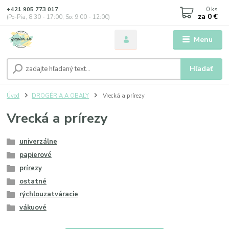
0
ks
+421 905 773 017
za
0 €
(Po-Pia, 8:30 - 17:00, So: 9:00 - 12:00)
Menu
Hľadať
Úvod
DROGÉRIA A OBALY
Vrecká a prírezy
Vrecká a prírezy
univerzálne
papierové
prírezy
ostatné
rýchlouzatváracie
vákuové