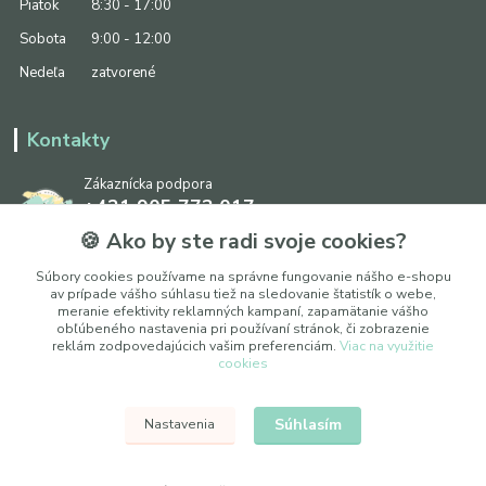
Piatok
8:30 - 17:00
Sobota
9:00 - 12:00
Nedeľa
zatvorené
Kontakty
Zákaznícka podpora
+421 905 773 017
(Po-Pia, 8:30 - 17:00, So: 9:00 - 12:00)
🍪 Ako by ste radi svoje cookies?
info@ipapier.sk
Súbory cookies používame na správne fungovanie nášho e-shopu
av prípade vášho súhlasu tiež na sledovanie štatistík o webe,
meranie efektivity reklamných kampaní, zapamätanie vášho
obľúbeného nastavenia pri používaní stránok, či zobrazenie
reklám zodpovedajúcich vašim preferenciám.
Viac na využitie
cookies
Upraviť nastavenia cookies
Súhlasím
Nastavenia
© 2025 WOXY, s. r. o.