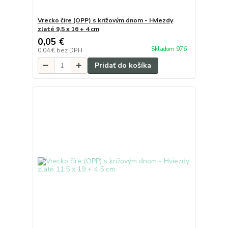
Vrecko číre (OPP) s krížovým dnom - Hviezdy
zlaté 9,5 x 16 + 4 cm
0,05 €
Skladom 976
0,04 €
bez DPH
Pridať do košíka