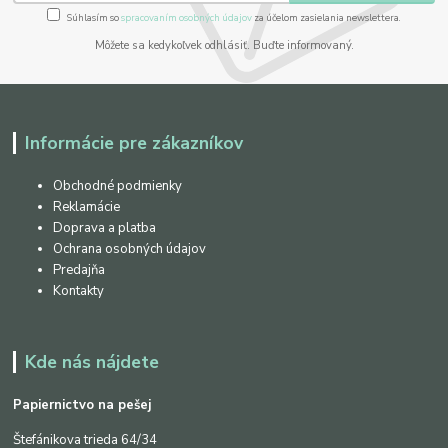
Súhlasím so
spracovaním osobných údajov
za účelom zasielania newslettera.
Môžete sa kedykoľvek odhlásiť. Buďte informovaný.
Informácie pre zákazníkov
Obchodné podmienky
Reklamácie
Doprava a platba
Ochrana osobných údajov
Predajňa
Kontakty
Kde nás nájdete
Papiernictvo na pešej
Štefánikova trieda 64/34