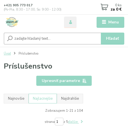
0
ks
+421 905 773 017
za
0 €
(Po-Pia, 8:30 - 17:00, So: 9:00 - 12:00)
Menu
Hľadať
Úvod
Príslušenstvo
Príslušenstvo
Upresniť parametre
Najnovšie
Najlacnejšie
Najdrahšie
Zobrazujem 1-21 z 104
strana
z 5
ďalšie