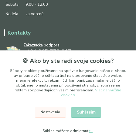
Sobota
9:00 - 12:00
Nedeľa
zatvorené
Kontakty
Zákaznícka podpora
+421 905 773 017
(Po-Pia, 8:30 - 17:00, So: 9:00 - 12:00)
🍪 Ako by ste radi svoje cookies?
info@ipapier.sk
Súbory cookies používame na správne fungovanie nášho e-shopu
av prípade vášho súhlasu tiež na sledovanie štatistík o webe,
meranie efektivity reklamných kampaní, zapamätanie vášho
obľúbeného nastavenia pri používaní stránok, či zobrazenie
reklám zodpovedajúcich vašim preferenciám.
Viac na využitie
cookies
Upraviť nastavenia cookies
Súhlasím
Nastavenia
© 2025 WOXY, s. r. o.
Súhlas môžete odmietnuť
tu
.
Vytvorené na
Eshop-rychlo.sk