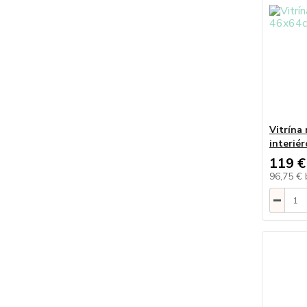
Vitrína
interié
119 €
96,75 €