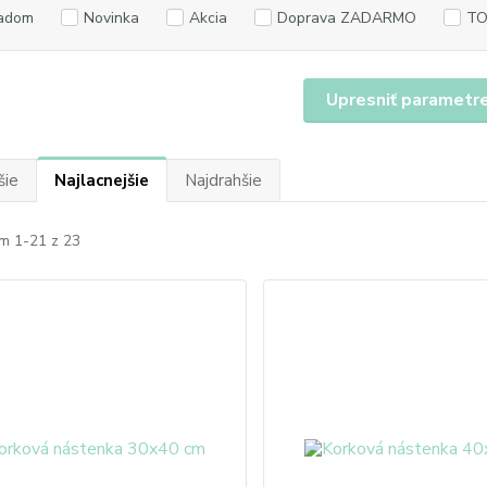
adom
Novinka
Akcia
Doprava ZADARMO
TO
Upresniť parametr
šie
Najlacnejšie
Najdrahšie
m 1-21 z 23