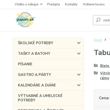
Všetko o nákupe
Predajňa
Kontakty
Vrátenie tovaru
Úvod
T
ŠKOLSKÉ POTREBY
Tabu
TAŠKY A BATOHY
PÍSANIE
Biele
Vitrí
GASTRO A PÁRTY
rámy
KALENDÁRE A DIÁRE
VÝTVARNÉ A UMELECKÉ
Cena:
POTREBY