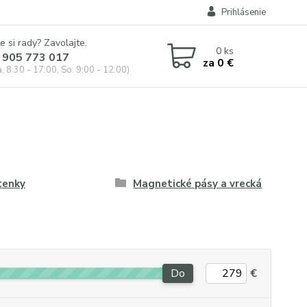
Prihlásenie
e si rady? Zavolajte.
0
ks
 905 773 017
za
0 €
, 8:30 - 17:00, So: 9:00 - 12:00)
tenky
Magnetické pásy a vrecká
Do
€