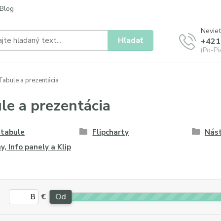
Blog
Neviet
Hľadať
+421
(Po-Pia
abule a prezentácia
le a prezentácia
 tabule
Flipcharty
Nás
ny, Info panely a Klip
€
Od