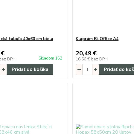
cká tabuľa 40x60 cm biela
Klaprám Bi-Office A4
 €
20,49 €
Skladom 162
bez DPH
16,66 €
bez DPH
Pridať do košíka
Pridať do koš