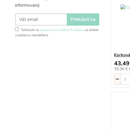
informovaný.
Prihlásiť sa
Súhlasím so
spracovaním osobných údajov
za účelom
zasielania newslettera.
Korková
43,49
35,36 €