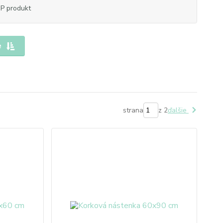
P produkt
e
strana
z 2
ďalšie