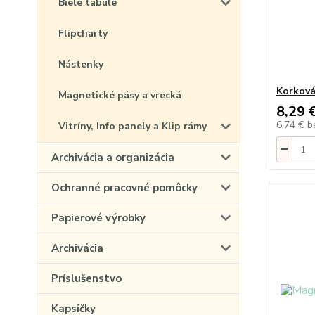
Biele tabule
Flipcharty
Nástenky
Korková
Magnetické pásy a vrecká
8,29 
6,74 €
b
Vitríny, Info panely a Klip rámy
Archivácia a organizácia
Ochranné pracovné pomôcky
Papierové výrobky
Archivácia
Príslušenstvo
Kapsičky