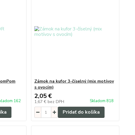
 PomPom
Zámok na kufor 3-číselný (mix motívov
s ovocím)
2,05 €
kladom 162
Skladom 818
1,67 €
bez DPH
íka
Pridať do košíka