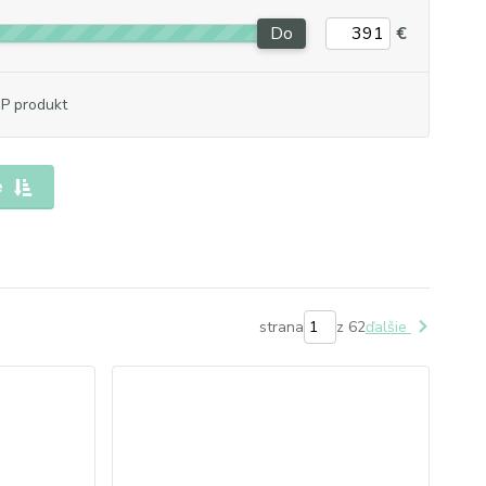
Do
€
P produkt
e
strana
z 62
ďalšie