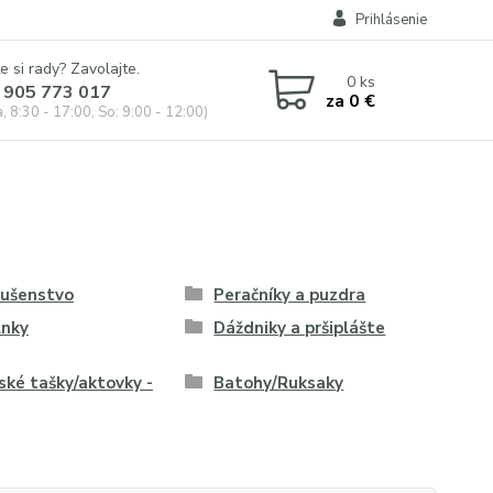
Prihlásenie
e si rady? Zavolajte.
0
ks
 905 773 017
za
0 €
, 8:30 - 17:00, So: 9:00 - 12:00)
lušenstvo
Peračníky a puzdra
lnky
Dáždniky a pršiplášte
ské tašky/aktovky -
Batohy/Ruksaky