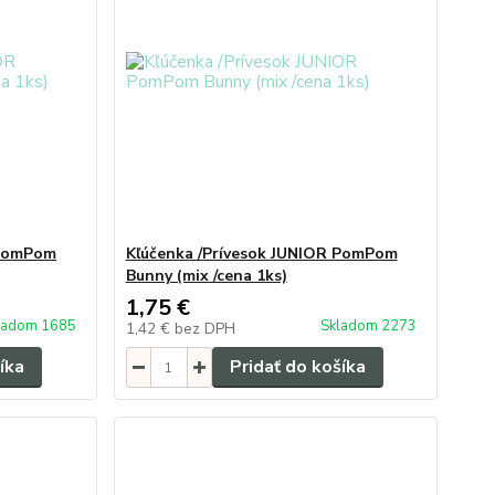
 PomPom
Kľúčenka /Prívesok JUNIOR PomPom
Bunny (mix /cena 1ks)
1,75 €
ladom 1685
Skladom 2273
1,42 €
bez DPH
íka
Pridať do košíka