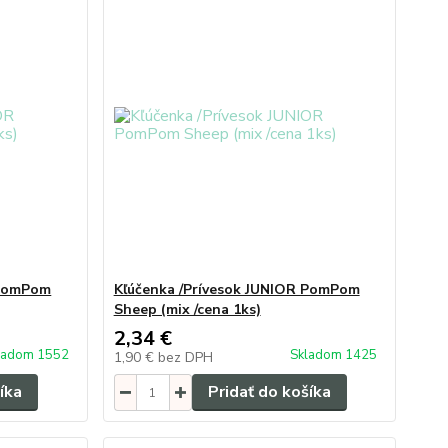
 PomPom
Kľúčenka /Prívesok JUNIOR PomPom
Sheep (mix /cena 1ks)
2,34 €
ladom 1552
Skladom 1425
1,90 €
bez DPH
íka
Pridať do košíka