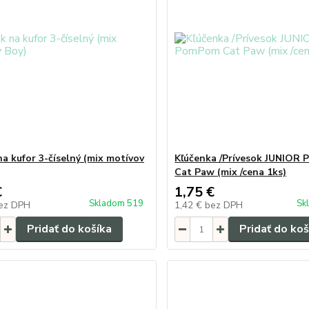
a kufor 3-číselný (mix motívov
Kľúčenka /Prívesok JUNIOR
Cat Paw (mix /cena 1ks)
€
1,75 €
Skladom 519
Sk
ez DPH
1,42 €
bez DPH
Pridať do košíka
Pridať do koš