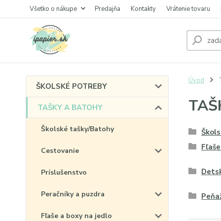
Všetko o nákupe
Predajňa
Kontakty
Vrátenie tovaru
Úvod
ŠKOLSKÉ POTREBY
TAŠ
TAŠKY A BATOHY
Školské tašky/Batohy
Škols
Fľaše
Cestovanie
Detsk
Príslušenstvo
Peračníky a puzdra
Peňa
Fľaše a boxy na jedlo