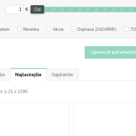
€
Od
adom
Novinka
Akcia
Doprava ZADARMO
TO
Upresniť parametr
šie
Najlacnejšie
Najdrahšie
m 1-21 z 1295