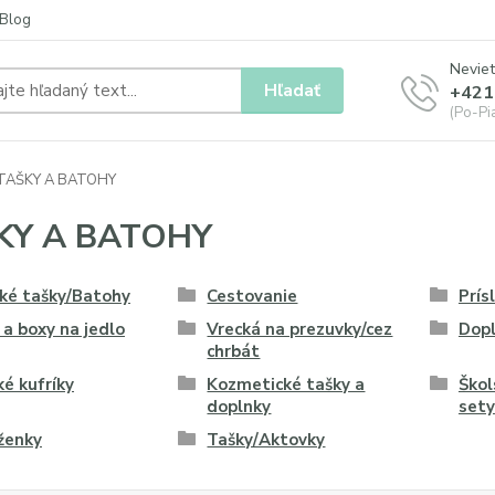
Blog
Neviet
Hľadať
+421
(Po-Pia
TAŠKY A BATOHY
KY A BATOHY
ké tašky/Batohy
Cestovanie
Prís
 a boxy na jedlo
Vrecká na prezuvky/cez
Dop
chrbát
é kufríky
Kozmetické tašky a
Škol
doplnky
sety
ženky
Tašky/Aktovky