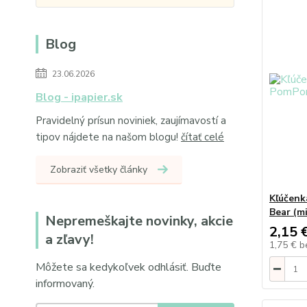
Blog
23.06.2026
Blog - ipapier.sk
Pravidelný prísun noviniek, zaujímavostí a
tipov nájdete na našom blogu!
čítať celé
Zobraziť všetky články
Kľúčenk
Bear (mi
Nepremeškajte novinky, akcie
2,15 
a zľavy!
1,75 €
b
Môžete sa kedykoľvek odhlásiť. Buďte
informovaný.