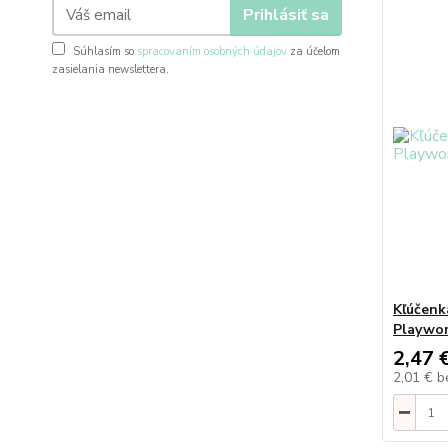
Prihlásiť sa
Súhlasím so
spracovaním osobných údajov
za účelom
zasielania newslettera.
Kľúčenk
Playwo
2,47 
2,01 €
b