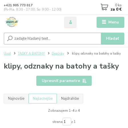
0
ks
+421 905 773 017
za
0 €
(Po-Pia, 8:30 - 17:00, So: 9:00 - 12:00)
Menu
Hľadať
Úvod
TAŠKY A BATOHY
Doplnky
klipy, odznaky na batohy a tašky
klipy, odznaky na batohy a tašky
Upresniť parametre
Najnovšie
Najlacnejšie
Najdrahšie
Zobrazujem 1-4 z 4
strana
z 1