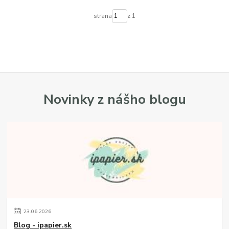
strana
z 1
Novinky z nášho blogu
23
.
06
.
2026
Blog - ipapier.sk