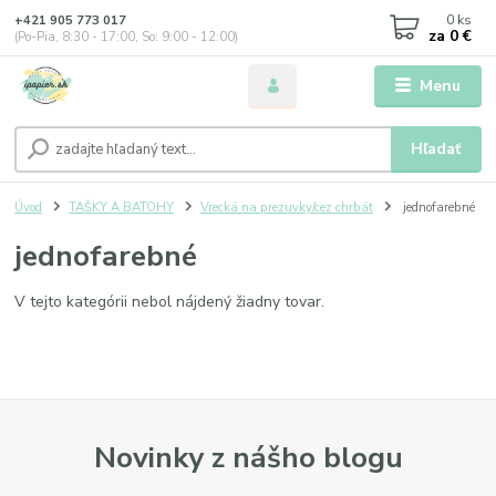
0
ks
+421 905 773 017
za
0 €
(Po-Pia, 8:30 - 17:00, So: 9:00 - 12:00)
Menu
Hľadať
Úvod
TAŠKY A BATOHY
Vrecká na prezuvky/cez chrbát
jednofarebné
jednofarebné
V tejto kategórii nebol nájdený žiadny tovar.
Novinky z nášho blogu