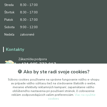
Streda
8:30 - 17:00
Štvrtok
8:30 - 17:00
Piatok
8:30 - 17:00
Sobota
9:00 - 12:00
Nedeľa
zatvorené
Kontakty
Zákaznícka podpora
+421 905 773 017
(Po-Pia, 8:30 - 17:00, So: 9:00 - 12:00)
🍪 Ako by ste radi svoje cookies?
info@ipapier.sk
Súbory cookies používame na správne fungovanie nášho e-shopu
av prípade vášho súhlasu tiež na sledovanie štatistík o webe,
meranie efektivity reklamných kampaní, zapamätanie vášho
obľúbeného nastavenia pri používaní stránok, či zobrazenie
reklám zodpovedajúcich vašim preferenciám.
Viac na využitie
cookies