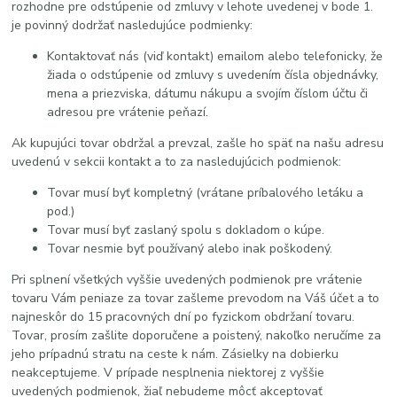
rozhodne pre odstúpenie od zmluvy v lehote uvedenej v bode 1.
je povinný dodržať nasledujúce podmienky:
Kontaktovať nás (viď kontakt) emailom alebo telefonicky, že
žiada o odstúpenie od zmluvy s uvedením čísla objednávky,
mena a priezviska, dátumu nákupu a svojím číslom účtu či
adresou pre vrátenie peňazí.
Ak kupujúci tovar obdržal a prevzal, zašle ho späť na našu adresu
uvedenú v sekcii kontakt a to za nasledujúcich podmienok:
Tovar musí byť kompletný (vrátane príbalového letáku a
pod.)
Tovar musí byť zaslaný spolu s dokladom o kúpe.
Tovar nesmie byť používaný alebo inak poškodený.
Pri splnení všetkých vyššie uvedených podmienok pre vrátenie
tovaru Vám peniaze za tovar zašleme prevodom na Váš účet a to
najneskôr do 15 pracovných dní po fyzickom obdržaní tovaru.
Tovar, prosím zašlite doporučene a poistený, nakoľko neručíme za
jeho prípadnú stratu na ceste k nám. Zásielky na dobierku
neakceptujeme. V prípade nesplnenia niektorej z vyššie
uvedených podmienok, žiaľ nebudeme môcť akceptovať