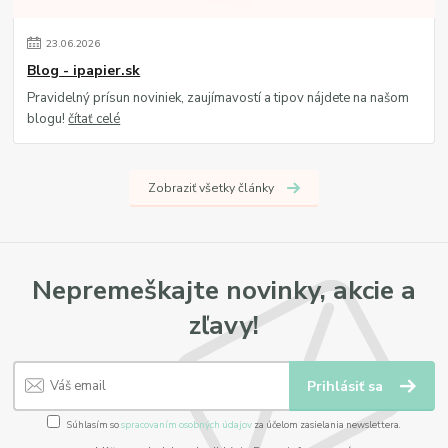
23
.
06
.
2026
Blog - ipapier.sk
Pravidelný prísun noviniek, zaujímavostí a tipov nájdete na našom
blogu!
čítať celé
Zobraziť všetky články
Nepremeškajte novinky, akcie a
zľavy!
Prihlásiť sa
Súhlasím so
spracovaním osobných údajov
za účelom zasielania newslettera.