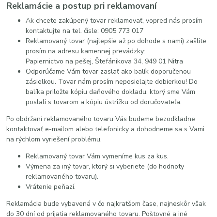
Reklamácie a postup pri reklamovaní
Ak chcete zakúpený tovar reklamovať, vopred nás prosím
kontaktujte na tel. čísle: 0905 773 017
Reklamovaný tovar (najlepšie až po dohode s nami) zašlite
prosím na adresu kamennej prevádzky:
Papiernictvo na pešej, Štefánikova 34, 949 01 Nitra
Odporúčame Vám tovar zaslať ako balík doporučenou
zásielkou. Tovar nám prosím neposielajte dobierkou! Do
balíka priložte kópiu daňového dokladu, ktorý sme Vám
poslali s tovarom a kópiu ústrižku od doručovateľa.
Po obdržaní reklamovaného tovaru Vás budeme bezodkladne
kontaktovať e-mailom alebo telefonicky a dohodneme sa s Vami
na rýchlom vyriešení problému.
Reklamovaný tovar Vám vymeníme kus za kus.
Výmena za iný tovar, ktorý si vyberiete (do hodnoty
reklamovaného tovaru).
Vrátenie peňazí.
Reklamácia bude vybavená v čo najkratšom čase, najneskôr však
do 30 dní od prijatia reklamovaného tovaru. Poštovné a iné