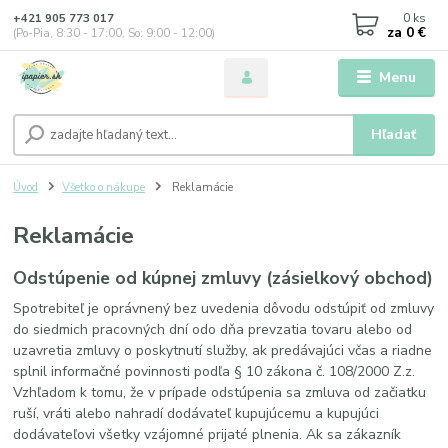
0
ks
+421 905 773 017
za
0 €
(Po-Pia, 8:30 - 17:00, So: 9:00 - 12:00)
Menu
Hľadať
Úvod
Všetko o nákupe
Reklamácie
Reklamácie
Odstúpenie od kúpnej zmluvy (zásielkový obchod)
Spotrebiteľ je oprávnený bez uvedenia dôvodu odstúpiť od zmluvy
do siedmich pracovných dní odo dňa prevzatia tovaru alebo od
uzavretia zmluvy o poskytnutí služby, ak predávajúci včas a riadne
splnil informačné povinnosti podľa § 10 zákona č. 108/2000 Z.z.
Vzhľadom k tomu, že v prípade odstúpenia sa zmluva od začiatku
ruší, vráti alebo nahradí dodávateľ kupujúcemu a kupujúci
dodávateľovi všetky vzájomné prijaté plnenia. Ak sa zákazník