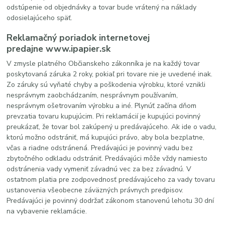
odstúpenie od objednávky a tovar bude vrátený na náklady
odosielajúceho späť.
Reklamačný poriadok internetovej
predajne www.ipapier.sk
V zmysle platného Občianskeho zákonníka je na každý tovar
poskytovaná záruka 2 roky, pokiaľ pri tovare nie je uvedené inak.
Zo záruky sú vyňaté chyby a poškodenia výrobku, ktoré vznikli
nesprávnym zaobchádzaním, nesprávnym používaním,
nesprávnym ošetrovaním výrobku a iné. Plynúť začína dňom
prevzatia tovaru kupujúcim. Pri reklamácií je kupujúci povinný
preukázať, že tovar bol zakúpený u predávajúceho. Ak ide o vadu,
ktorú možno odstrániť, má kupujúci právo, aby bola bezplatne,
včas a riadne odstránená. Predávajúci je povinný vadu bez
zbytočného odkladu odstrániť. Predávajúci môže vždy namiesto
odstránenia vady vymeniť závadnú vec za bez závadnú. V
ostatnom platia pre zodpovednosť predávajúceho za vady tovaru
ustanovenia všeobecne záväzných právnych predpisov.
Predávajúci je povinný dodržať zákonom stanovenú lehotu 30 dní
na vybavenie reklamácie.