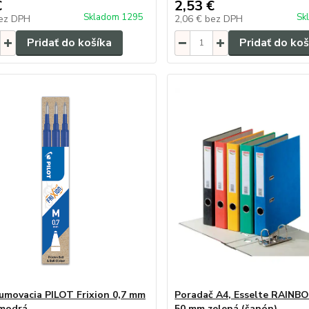
€
2,53 €
Skladom 1295
Sk
ez DPH
2,06 €
bez DPH
Pridať do košíka
Pridať do koš
umovacia PILOT Frixion 0,7 mm
Poradač A4, Esselte RAINB
 modrá
50 mm zelená (šanón)