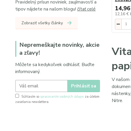
Pravidelný prísun noviniek, zaujímavostí a
14,96
tipov nájdete na našom blogu!
čítať celé
12,16 €
Zobraziť všetky články
Nepremeškajte novinky, akcie
Vit
a zľavy!
papi
Môžete sa kedykoľvek odhlásiť. Buďte
informovaný.
V našom 
Prihlásiť sa
dokumen
nástenky,
Súhlasím so
spracovaním osobných údajov
za účelom
Nitre.
zasielania newslettera.