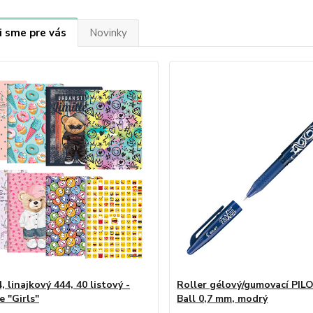
i sme pre vás
Novinky
, linajkový 444, 40 listový -
Roller gélový/gumovací PILO
e "Girls"
Ball 0,7 mm, modrý