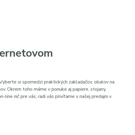
nternetovom
 Vyberte si spomedzi praktických
zakladačov
,
obalov na
mov
. Okrem toho máme v ponuke aj papiere, stojany,
n-line nič pre vás, radi vás privítame v našej predajni v