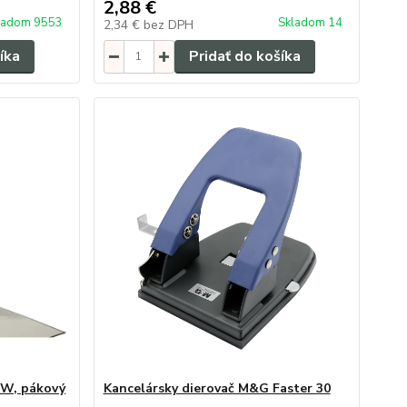
2,88 €
ladom 9553
Skladom 14
2,34 €
bez DPH
íka
Pridať do košíka
OW, pákový
Kancelársky dierovač M&G Faster 30