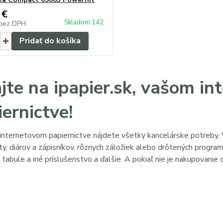
 €
Skladom 142
bez DPH
Pridať do košíka
ajte na ipapier.sk, vašom i
ernictve!
internetovom papiernictve nájdete všetky kancelárske potreby.
ty
,
diárov a zápisníkov
, rôznych
záložiek
alebo
drôtených progra
 tabule a iné príslušenstvo
a ďalšie. A pokiaľ nie je nakupovanie o