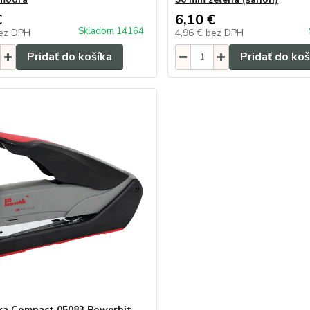
€
6,10 €
Skladom 14164
ez DPH
4,96 €
bez DPH
Pridať do košíka
Pridať do koš
ka Compact 05083 Powerhit