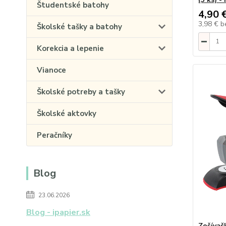
Študentské batohy
4,90 
3,98 €
b
Školské tašky a batohy
Korekcia a lepenie
Vianoce
Školské potreby a tašky
Školské aktovky
Peračníky
Blog
23.06.2026
Blog - ipapier.sk
Zošívač