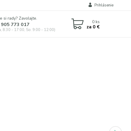
Prihlásenie
e si rady? Zavolajte.
0
ks
 905 773 017
za
0 €
, 8:30 - 17:00, So: 9:00 - 12:00)