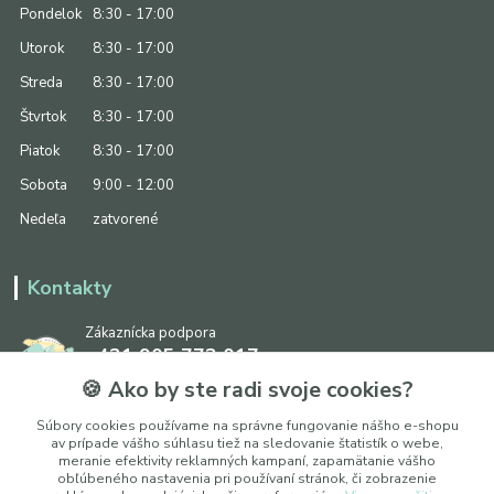
Pondelok
8:30 - 17:00
Utorok
8:30 - 17:00
Streda
8:30 - 17:00
Štvrtok
8:30 - 17:00
Piatok
8:30 - 17:00
Sobota
9:00 - 12:00
Nedeľa
zatvorené
Kontakty
Zákaznícka podpora
+421 905 773 017
(Po-Pia, 8:30 - 17:00, So: 9:00 - 12:00)
🍪 Ako by ste radi svoje cookies?
info@ipapier.sk
Súbory cookies používame na správne fungovanie nášho e-shopu
av prípade vášho súhlasu tiež na sledovanie štatistík o webe,
meranie efektivity reklamných kampaní, zapamätanie vášho
obľúbeného nastavenia pri používaní stránok, či zobrazenie