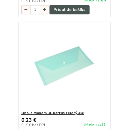
Skladom 1026
0,19 €
bez DPH
Pridať do košíka
Obal s cvokom DL Kartus zelený 418
0,23 €
Skladom 2211
0,19 €
bez DPH