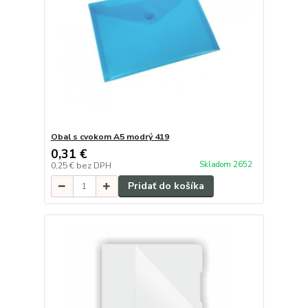
Obal s cvokom A5 modrý 419
0,31 €
Skladom 2652
0,25 €
bez DPH
Pridať do košíka