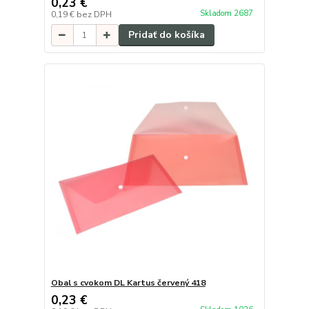
0,23 €
Skladom 2687
0,19 €
bez DPH
Pridať do košíka
Obal s cvokom DL Kartus červený 418
0,23 €