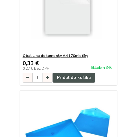
Obal L na dokumenty A4 170mic číry
0,33 €
Skladom 346
0,27 €
bez DPH
Pridať do košíka