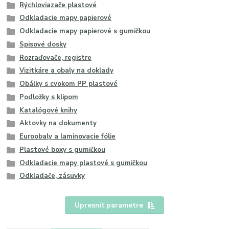
Rýchloviazače plastové
Odkladacie mapy papierové
Odkladacie mapy papierové s gumičkou
Spisové dosky
Rozraďovače, registre
Vizitkáre a obaly na doklady
Obálky s cvokom PP plastové
Podložky s klipom
Katalógové knihy
Aktovky na dokumenty
Euroobaly a laminovacie fólie
Plastové boxy s gumičkou
Odkladacie mapy plastové s gumičkou
Odkladače, zásuvky
Upresniť parametre