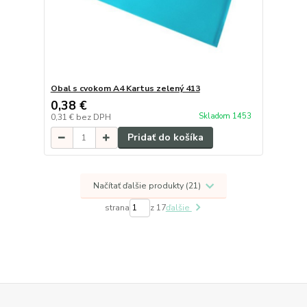
Obal s cvokom A4 Kartus zelený 413
0,38 €
Skladom 1453
0,31 €
bez DPH
Pridať do košíka
Načítať ďalšie produkty (21)
strana
z 17
ďalšie