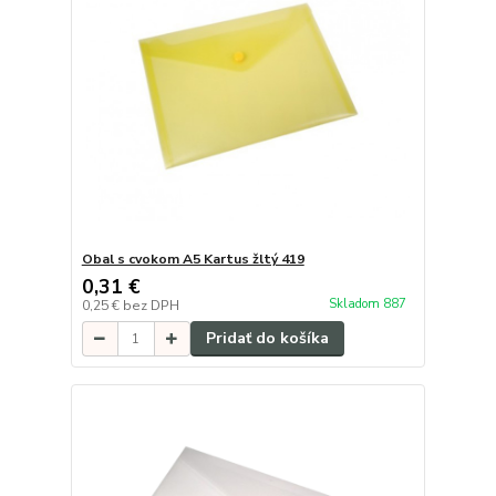
Obal s cvokom A5 Kartus žltý 419
0,31 €
Skladom 887
0,25 €
bez DPH
Pridať do košíka