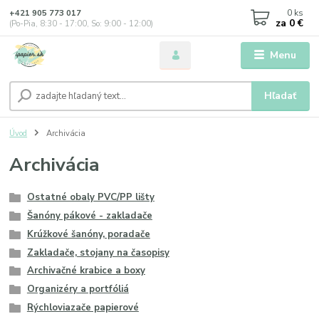
0
ks
+421 905 773 017
za
0 €
(Po-Pia, 8:30 - 17:00, So: 9:00 - 12:00)
Menu
Hľadať
Úvod
Archivácia
Archivácia
Ostatné obaly PVC/PP lišty
Šanóny pákové - zakladače
Krúžkové šanóny, poradače
Zakladače, stojany na časopisy
Archivačné krabice a boxy
Organizéry a portfóliá
Rýchloviazače papierové