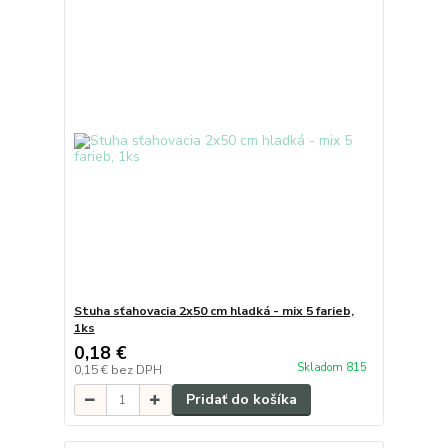
Stuha sťahovacia 2x50 cm hladká - mix 5 farieb,
1ks
0,18 €
Skladom 815
0,15 €
bez DPH
Pridať do košíka