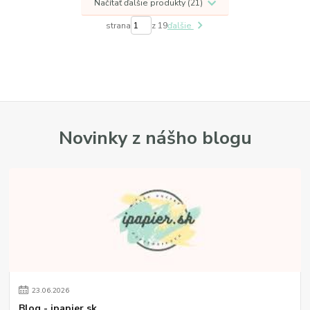
Načítať ďalšie produkty (21)
strana
z 19
ďalšie
Novinky z nášho blogu
23
.
06
.
2026
Blog - ipapier.sk