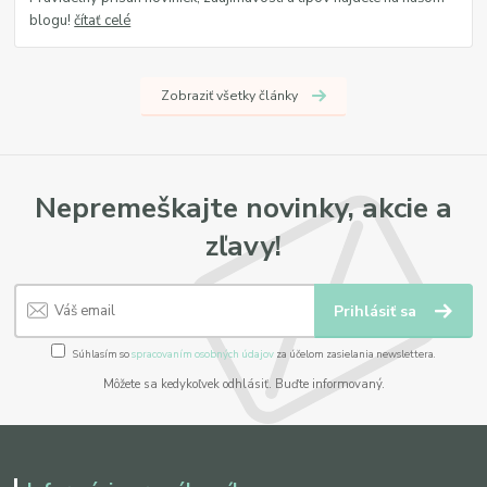
blogu!
čítať celé
Zobraziť všetky články
Nepremeškajte novinky, akcie a
zľavy!
Prihlásiť sa
Súhlasím so
spracovaním osobných údajov
za účelom zasielania newslettera.
Môžete sa kedykoľvek odhlásiť. Buďte informovaný.