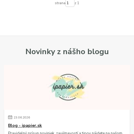
strana
z 1
Novinky z nášho blogu
23
.
06
.
2026
Blog - ipapier.sk
Pravidelný prísun noviniek, zaujímavostí a tipov nájdete na našom