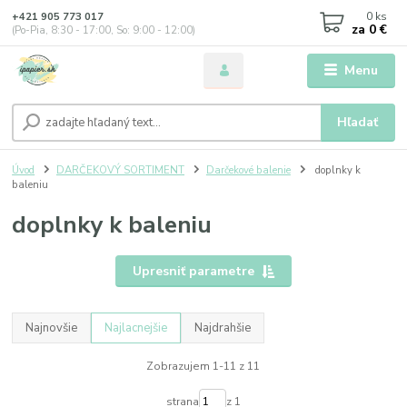
0
ks
+421 905 773 017
za
0 €
(Po-Pia, 8:30 - 17:00, So: 9:00 - 12:00)
Menu
Hľadať
Úvod
DARČEKOVÝ SORTIMENT
Darčekové balenie
doplnky k
baleniu
doplnky k baleniu
Upresniť parametre
Najnovšie
Najlacnejšie
Najdrahšie
Zobrazujem 1-11 z 11
strana
z 1