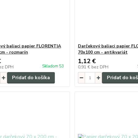
vý baliaci papier FLORENTIA
Darčekový baliaci papier F
cm - rozmarín
70x100 cm - antikvariát
€
1,12 €
Skladom 53
ez DPH
0,91 €
bez DPH
Pridať do košíka
Pridať do koš