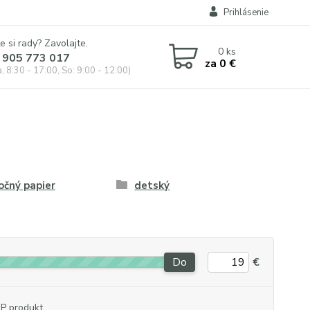
Prihlásenie
e si rady? Zavolajte.
0
ks
 905 773 017
za
0 €
, 8:30 - 17:00, So: 9:00 - 12:00)
očný papier
detský
Do
€
P produkt