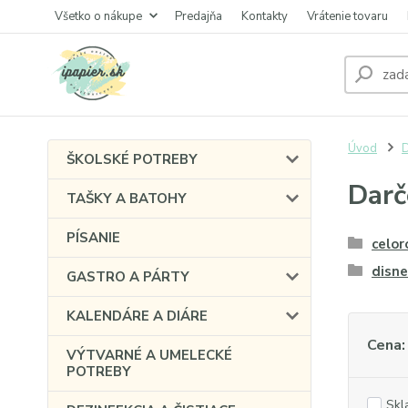
Všetko o nákupe
Predajňa
Kontakty
Vrátenie tovaru
Úvod
ŠKOLSKÉ POTREBY
Darč
TAŠKY A BATOHY
PÍSANIE
celor
disne
GASTRO A PÁRTY
KALENDÁRE A DIÁRE
Cena:
VÝTVARNÉ A UMELECKÉ
POTREBY
Skl