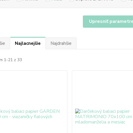
Upresniť parametr
šie
Najlacnejšie
Najdrahšie
m 1-21 z 33