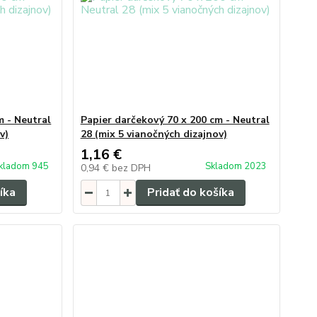
m - Neutral
Papier darčekový 70 x 200 cm - Neutral
v)
28 (mix 5 vianočných dizajnov)
1,16 €
kladom 945
Skladom 2023
0,94 €
bez DPH
íka
Pridať do košíka