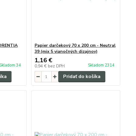
LORENTIA
Papier darčekový 70 x 200 cm - Neutral
39 (mix 5 vianočných dizajnov)
1,16 €
Skladom 34
Skladom 2314
0,94 €
bez DPH
íka
Pridať do košíka