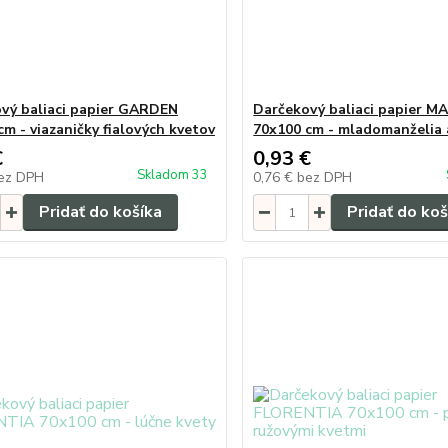
vý baliaci papier GARDEN
Darčekový baliaci papier 
cm - viazaničky fialových kvetov
70x100 cm - mladomanželia 
€
0,93 €
Skladom 33
ez DPH
0,76 €
bez DPH
Pridať do košíka
Pridať do koš