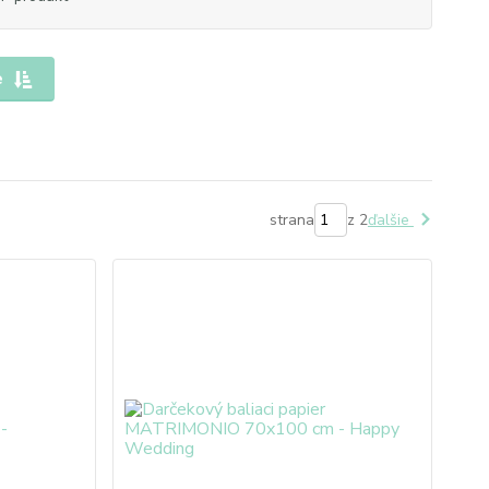
e
strana
z 2
ďalšie