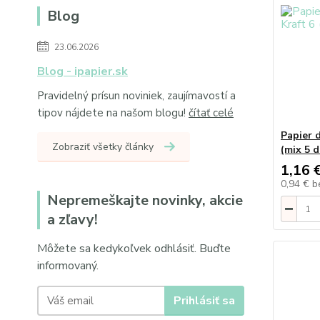
Blog
23.06.2026
Blog - ipapier.sk
Pravidelný prísun noviniek, zaujímavostí a
tipov nájdete na našom blogu!
čítať celé
Papier 
Zobraziť všetky články
(mix 5 d
1,16 
0,94 €
b
Nepremeškajte novinky, akcie
a zľavy!
Môžete sa kedykoľvek odhlásiť. Buďte
informovaný.
Prihlásiť sa