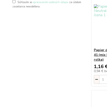
Súhlasím so
spracovaním osobných údajov
za účelom
zasielania newslettera.
Papier 
41 (mix
rolka)
1,16 
0,94 €
b