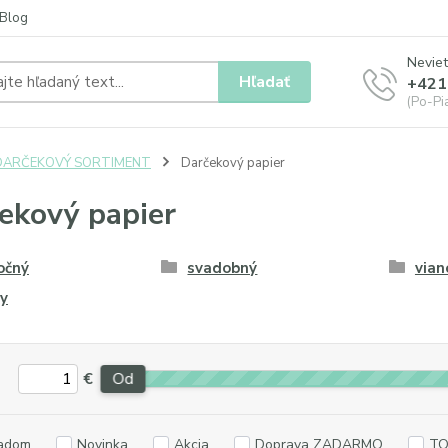
Blog
Neviet
Hľadať
+421
(Po-Pia
DARČEKOVÝ SORTIMENT
Darčekový papier
ekový papier
očný
svadobný
vian
y
€
Od
adom
Novinka
Akcia
Doprava ZADARMO
TO