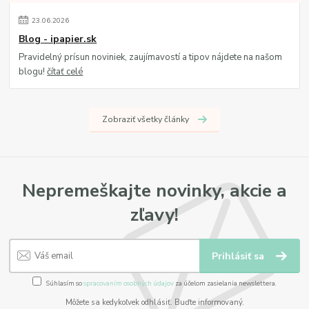
23
.
06
.
2026
Blog - ipapier.sk
Pravidelný prísun noviniek, zaujímavostí a tipov nájdete na našom
blogu!
čítať celé
Zobraziť všetky články
Nepremeškajte novinky, akcie a
zľavy!
Prihlásiť sa
Súhlasím so
spracovaním osobných údajov
za účelom zasielania newslettera.
Môžete sa kedykoľvek odhlásiť. Buďte informovaný.