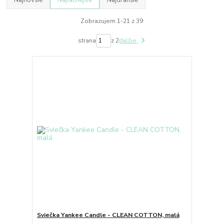
Najnovšie
Najlacnejšie
Najdrahšie
Zobrazujem 1-21 z 39
strana
z 2
ďalšie
Sviečka Yankee Candle - CLEAN COTTON, malá