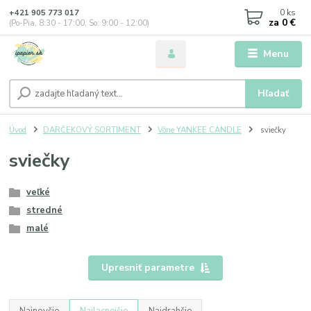
0
ks
+421 905 773 017
za
0 €
(Po-Pia, 8:30 - 17:00, So: 9:00 - 12:00)
Menu
Hľadať
Úvod
DARČEKOVÝ SORTIMENT
Vône YANKEE CANDLE
sviečky
sviečky
veľké
stredné
malé
Upresniť parametre