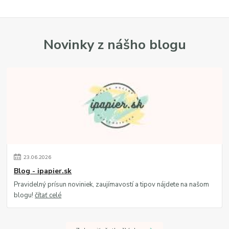
Novinky z nášho blogu
23
.
06
.
2026
Blog - ipapier.sk
Pravidelný prísun noviniek, zaujímavostí a tipov nájdete na našom
blogu!
čítať celé