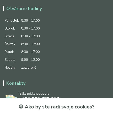
Otváracie hodiny
Pondelok
8:30 - 17:00
Utorok
8:30 - 17:00
Streda
8:30 - 17:00
Štvrtok
8:30 - 17:00
Piatok
8:30 - 17:00
Sobota
9:00 - 12:00
Nedeľa
zatvorené
Kontakty
Zákaznícka podpora
+421 905 773 017
(Po-Pia, 8:30 - 17:00, So: 9:00 - 12:00)
🍪 Ako by ste radi svoje cookies?