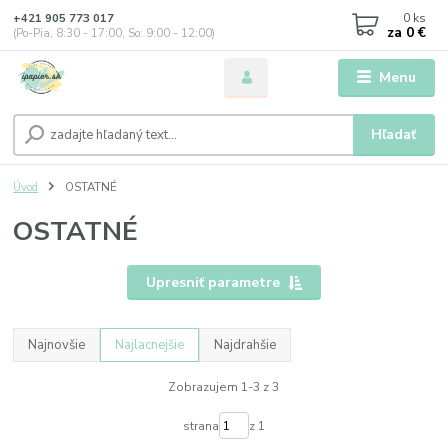
0
ks
+421 905 773 017
za
0 €
(Po-Pia, 8:30 - 17:00, So: 9:00 - 12:00)
Menu
Hľadať
Úvod
OSTATNÉ
OSTATNÉ
Upresniť parametre
Najnovšie
Najlacnejšie
Najdrahšie
Zobrazujem 1-3 z 3
strana
z 1