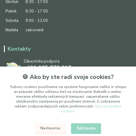
Štvrtok
8:30 - 17:00
Piatok
8:30 - 17:00
Sobota
9:00 - 12:00
Nedeľa
zatvorené
Kontakty
Zákaznícka podpora
+421 905 773 017
(Po-Pia, 8:30 - 17:00, So: 9:00 - 12:00)
🍪 Ako by ste radi svoje cookies?
info@ipapier.sk
Súbory cookies používame na správne fungovanie nášho e-shopu
av prípade vášho súhlasu tiež na sledovanie štatistík o webe,
meranie efektivity reklamných kampaní, zapamätanie vášho
obľúbeného nastavenia pri používaní stránok, či zobrazenie
reklám zodpovedajúcich vašim preferenciám.
Viac na využitie
cookies
Upraviť nastavenia cookies
Súhlasím
Nastavenia