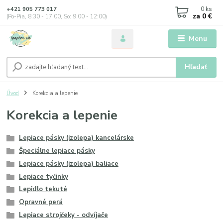
0
ks
+421 905 773 017
za
0 €
(Po-Pia, 8:30 - 17:00, So: 9:00 - 12:00)
Menu
Hľadať
Úvod
Korekcia a lepenie
Korekcia a lepenie
Lepiace pásky (izolepa) kancelárske
Špeciálne lepiace pásky
Lepiace pásky (izolepa) baliace
Lepiace tyčinky
Lepidlo tekuté
Opravné perá
Lepiace strojčeky - odvíjače