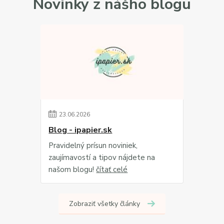
Novinky z nášho blogu
23
.
06
.
2026
Blog - ipapier.sk
Pravidelný prísun noviniek,
zaujímavostí a tipov nájdete na
našom blogu!
čítať celé
Zobraziť všetky články