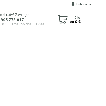
Prihlásenie
e si rady? Zavolajte.
0
ks
 905 773 017
za
0 €
, 8:30 - 17:00, So: 9:00 - 12:00)