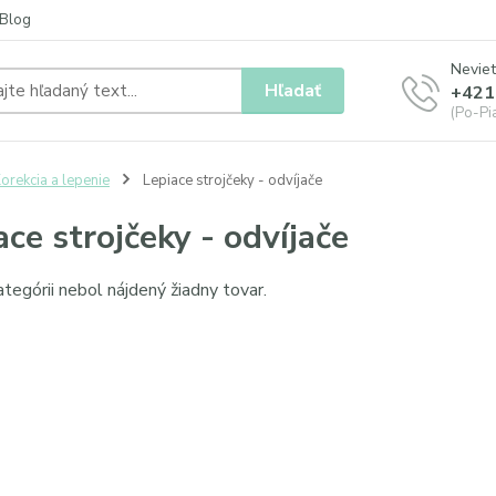
Blog
Neviet
Hľadať
+421
(Po-Pia
orekcia a lepenie
Lepiace strojčeky - odvíjače
ace strojčeky - odvíjače
ategórii nebol nájdený žiadny tovar.