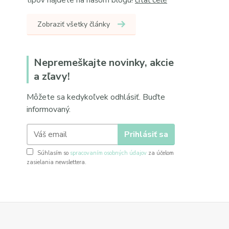
tipov nájdete na našom blogu!
čítať celé
Zobraziť všetky články
Nepremeškajte novinky, akcie
a zľavy!
Môžete sa kedykoľvek odhlásiť. Buďte
informovaný.
Prihlásiť sa
Súhlasím so
spracovaním osobných údajov
za účelom
zasielania newslettera.