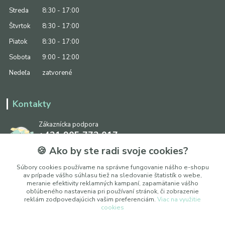
Streda
8:30 - 17:00
Štvrtok
8:30 - 17:00
Piatok
8:30 - 17:00
Sobota
9:00 - 12:00
Nedeľa
zatvorené
Kontakty
Zákaznícka podpora
+421 905 773 017
(Po-Pia, 8:30 - 17:00, So: 9:00 - 12:00)
🍪 Ako by ste radi svoje cookies?
info@ipapier.sk
Súbory cookies používame na správne fungovanie nášho e-shopu
av prípade vášho súhlasu tiež na sledovanie štatistík o webe,
meranie efektivity reklamných kampaní, zapamätanie vášho
obľúbeného nastavenia pri používaní stránok, či zobrazenie
reklám zodpovedajúcich vašim preferenciám.
Viac na využitie
cookies