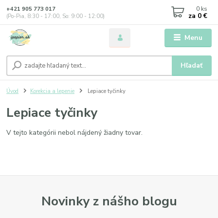
0
ks
+421 905 773 017
za
0 €
(Po-Pia, 8:30 - 17:00, So: 9:00 - 12:00)
Menu
Hľadať
Úvod
Korekcia a lepenie
Lepiace tyčinky
Lepiace tyčinky
V tejto kategórii nebol nájdený žiadny tovar.
Novinky z nášho blogu