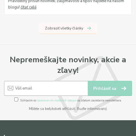
Pravidelný prísun noviniek, zaujímavostí a tipov nájdete na našom
blogu!
čítať celé
Zobraziť všetky články
Nepremeškajte novinky, akcie a
zľavy!
Prihlásiť sa
Súhlasím so
spracovaním osobných údajov
za účelom zasielania newslettera.
Môžete sa kedykoľvek odhlásiť. Buďte informovaný.