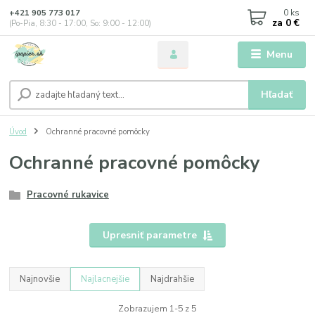
0
ks
+421 905 773 017
za
0 €
(Po-Pia, 8:30 - 17:00, So: 9:00 - 12:00)
Menu
Hľadať
Úvod
Ochranné pracovné pomôcky
Ochranné pracovné pomôcky
Pracovné rukavice
Upresniť parametre
Najnovšie
Najlacnejšie
Najdrahšie
Zobrazujem 1-5 z 5