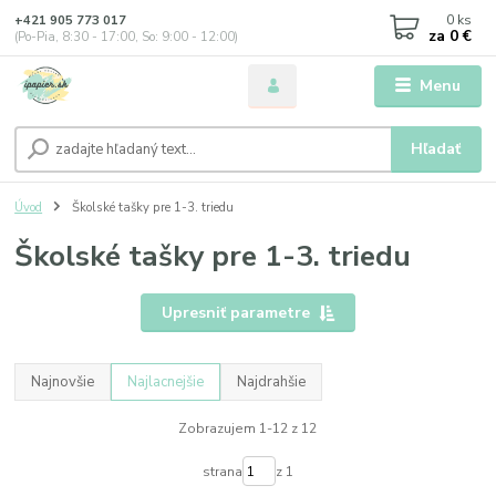
0
ks
+421 905 773 017
za
0 €
(Po-Pia, 8:30 - 17:00, So: 9:00 - 12:00)
Menu
Hľadať
Úvod
Školské tašky pre 1-3. triedu
Školské tašky pre 1-3. triedu
Upresniť parametre
Najnovšie
Najlacnejšie
Najdrahšie
Zobrazujem 1-12 z 12
strana
z 1