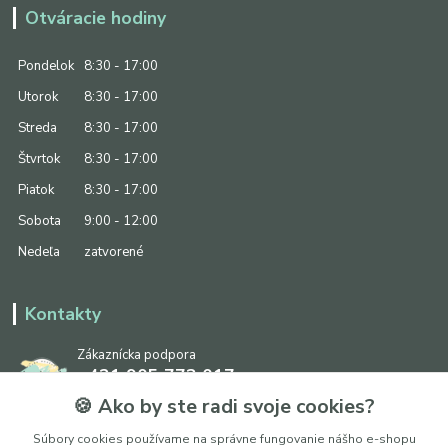
Otváracie hodiny
Pondelok
8:30 - 17:00
Utorok
8:30 - 17:00
Streda
8:30 - 17:00
Štvrtok
8:30 - 17:00
Piatok
8:30 - 17:00
Sobota
9:00 - 12:00
Nedeľa
zatvorené
Kontakty
Zákaznícka podpora
+421 905 773 017
(Po-Pia, 8:30 - 17:00, So: 9:00 - 12:00)
🍪 Ako by ste radi svoje cookies?
info@ipapier.sk
Súbory cookies používame na správne fungovanie nášho e-shopu