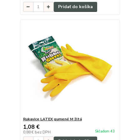
Pridať do košíka
Rukavice LATEX gumené M žltá
1,08 €
Skladom 43
0,88 €
bez DPH