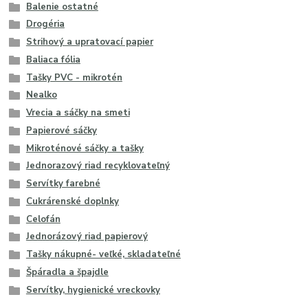
Balenie ostatné
Drogéria
Strihový a upratovací papier
Baliaca fólia
Tašky PVC - mikrotén
Nealko
Vrecia a sáčky na smeti
Papierové sáčky
Mikroténové sáčky a tašky
Jednorazový riad recyklovateľný
Servítky farebné
Cukrárenské doplnky
Celofán
Jednorázový riad papierový
Tašky nákupné- veľké, skladateľné
Špáradla a špajdle
Servítky, hygienické vreckovky