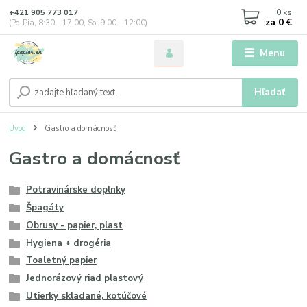
0
ks
+421 905 773 017
za
0 €
(Po-Pia, 8:30 - 17:00, So: 9:00 - 12:00)
Menu
Hľadať
Úvod
Gastro a domácnosť
Gastro a domácnosť
Potravinárske doplnky
Špagáty
Obrusy - papier, plast
Hygiena + drogéria
Toaletný papier
Jednorázový riad plastový
Utierky skladané, kotúčové