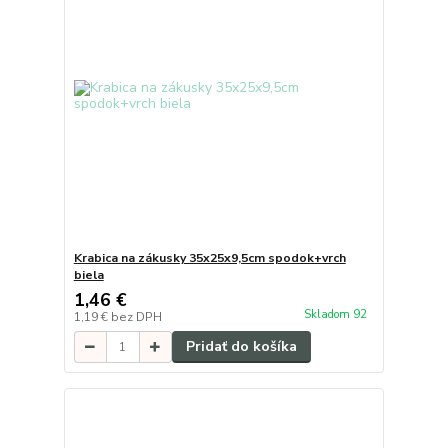
Krabica na zákusky 35x25x9,5cm spodok+vrch
biela
1,46 €
Skladom 92
1,19 €
bez DPH
Pridať do košíka