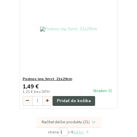
Podnos lep.3vrst. 21x29cm
1,49 €
Skladom 31
1,21 €
bez DPH
Pridať do košíka
Načítať ďalšie produkty (21)
strana
z 4
ďalšie