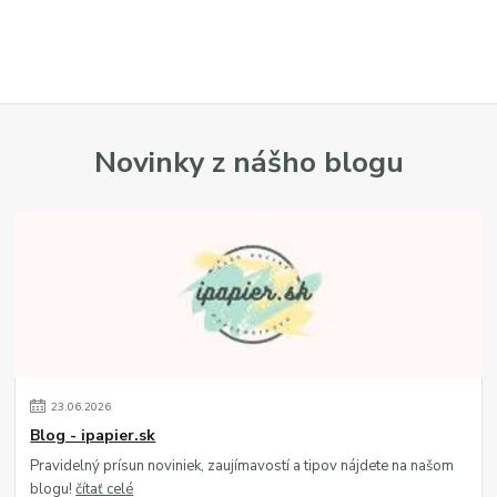
Novinky z nášho blogu
23
.
06
.
2026
Blog - ipapier.sk
Pravidelný prísun noviniek, zaujímavostí a tipov nájdete na našom
blogu!
čítať celé