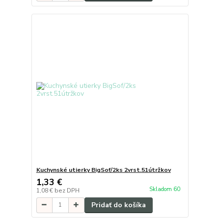
Kuchynské utierky BigSof/2ks 2vrst.51útržkov
1,33 €
Skladom 60
1,08 €
bez DPH
Pridať do košíka