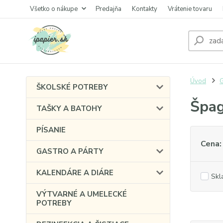
Všetko o nákupe
Predajňa
Kontakty
Vrátenie tovaru
Úvod
G
ŠKOLSKÉ POTREBY
Špa
TAŠKY A BATOHY
PÍSANIE
Cena:
GASTRO A PÁRTY
KALENDÁRE A DIÁRE
Skl
VÝTVARNÉ A UMELECKÉ
POTREBY