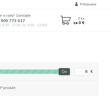
Prihlásenie
e si rady? Zavolajte.
0
ks
 905 773 017
za
0 €
, 8:30 - 17:00, So: 9:00 - 12:00)
Do
€
P produkt