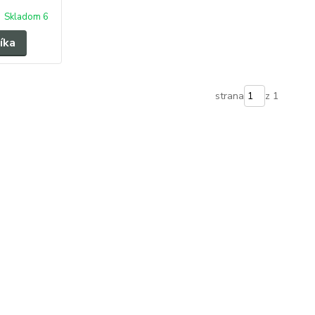
Skladom 6
íka
strana
z 1