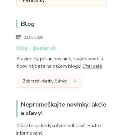
Peračníky
Blog
23.06.2026
Blog - ipapier.sk
Pravidelný prísun noviniek, zaujímavostí a
tipov nájdete na našom blogu!
čítať celé
Zobraziť všetky články
Nepremeškajte novinky, akcie
a zľavy!
Môžete sa kedykoľvek odhlásiť. Buďte
informovaný.