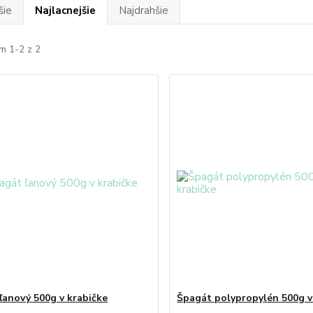
šie
Najlacnejšie
Najdrahšie
m 1-2 z 2
ľanový 500g v krabičke
Špagát polypropylén 500g v