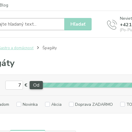
Blog
Neviet
Hľadať
+421
(Po-Pia
astro a domácnosť
Špagáty
gáty
€
Od
adom
Novinka
Akcia
Doprava ZADARMO
TO