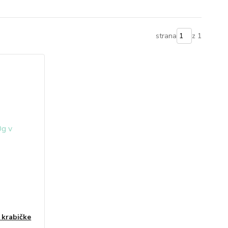
strana
z 1
 krabičke