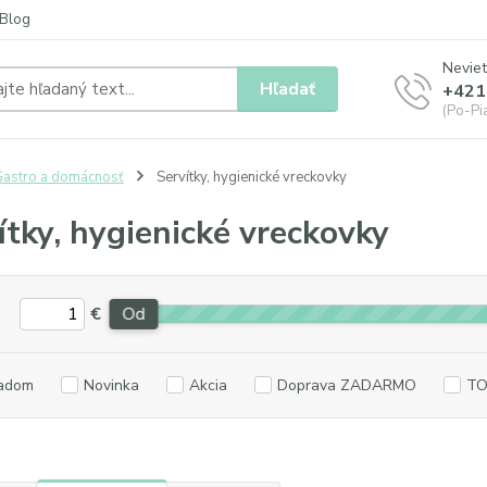
Blog
Neviet
Hľadať
+421
(Po-Pia
astro a domácnosť
Servítky, hygienické vreckovky
ítky, hygienické vreckovky
€
Od
adom
Novinka
Akcia
Doprava ZADARMO
TO