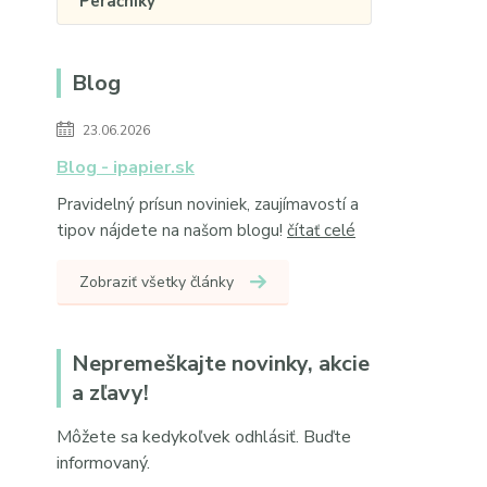
Peračníky
Blog
23.06.2026
Blog - ipapier.sk
Pravidelný prísun noviniek, zaujímavostí a
tipov nájdete na našom blogu!
čítať celé
Zobraziť všetky články
Nepremeškajte novinky, akcie
a zľavy!
Môžete sa kedykoľvek odhlásiť. Buďte
informovaný.