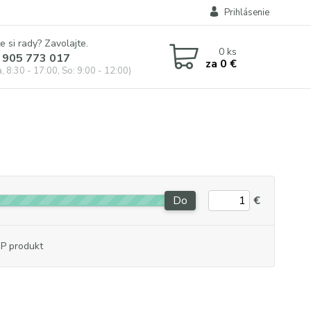
Prihlásenie
e si rady? Zavolajte.
0
ks
 905 773 017
za
0 €
, 8:30 - 17:00, So: 9:00 - 12:00)
Do
€
P produkt