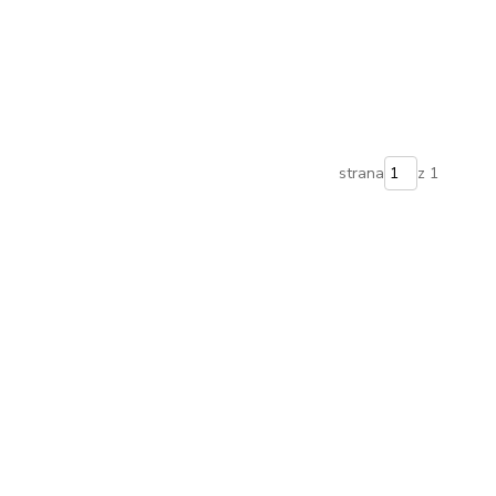
strana
z 1