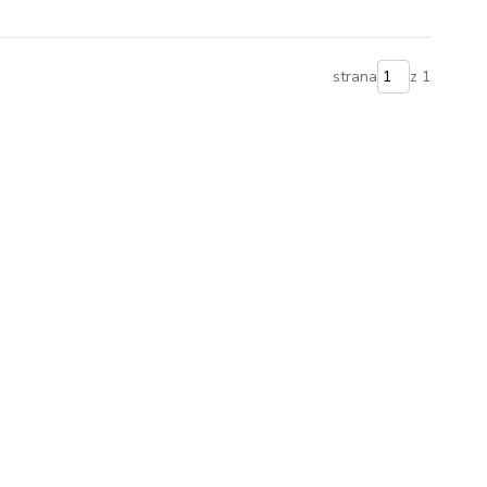
strana
z 1