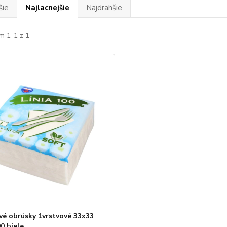
šie
Najlacnejšie
Najdrahšie
m 1-1 z 1
vé obrúsky 1vrstvové 33x33
0 biele