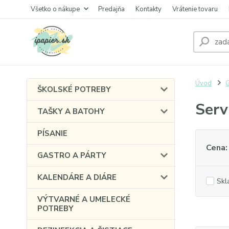
Všetko o nákupe
Predajňa
Kontakty
Vrátenie tovaru
Úvod
G
ŠKOLSKÉ POTREBY
Serv
TAŠKY A BATOHY
PÍSANIE
Cena:
GASTRO A PÁRTY
KALENDÁRE A DIÁRE
Skl
VÝTVARNÉ A UMELECKÉ
POTREBY