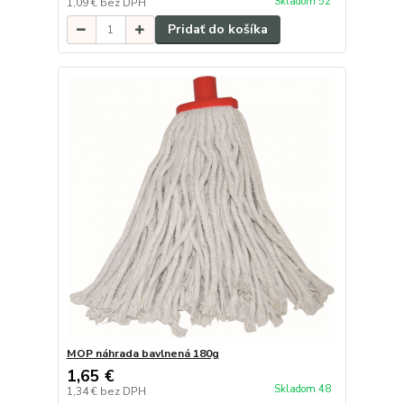
Skladom 52
1,09 €
bez DPH
Pridať do košíka
MOP náhrada bavlnená 180g
1,65 €
Skladom 48
1,34 €
bez DPH