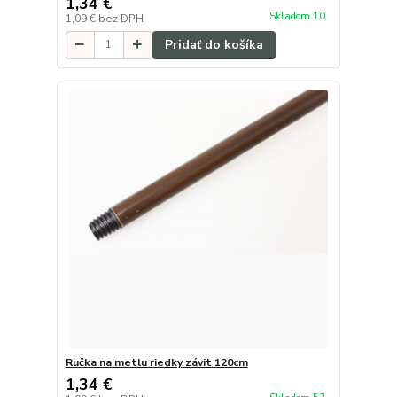
1,34 €
Skladom 10
1,09 €
bez DPH
Pridať do košíka
Ručka na metlu riedky závit 120cm
1,34 €