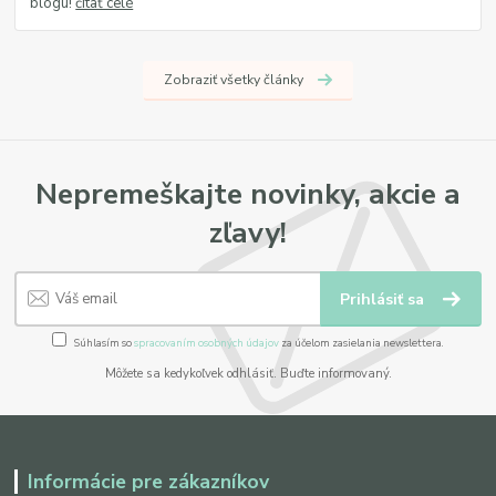
blogu!
čítať celé
Zobraziť všetky články
Nepremeškajte novinky, akcie a
zľavy!
Prihlásiť sa
Súhlasím so
spracovaním osobných údajov
za účelom zasielania newslettera.
Môžete sa kedykoľvek odhlásiť. Buďte informovaný.
Informácie pre zákazníkov