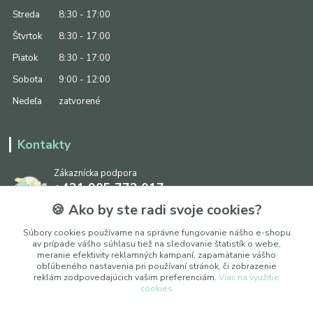
Streda
8:30 - 17:00
Štvrtok
8:30 - 17:00
Piatok
8:30 - 17:00
Sobota
9:00 - 12:00
Nedeľa
zatvorené
Kontakty
Zákaznícka podpora
+421 905 773 017
(Po-Pia, 8:30 - 17:00, So: 9:00 - 12:00)
🍪 Ako by ste radi svoje cookies?
info@ipapier.sk
Súbory cookies používame na správne fungovanie nášho e-shopu
av prípade vášho súhlasu tiež na sledovanie štatistík o webe,
meranie efektivity reklamných kampaní, zapamätanie vášho
obľúbeného nastavenia pri používaní stránok, či zobrazenie
reklám zodpovedajúcich vašim preferenciám.
Viac na využitie
cookies