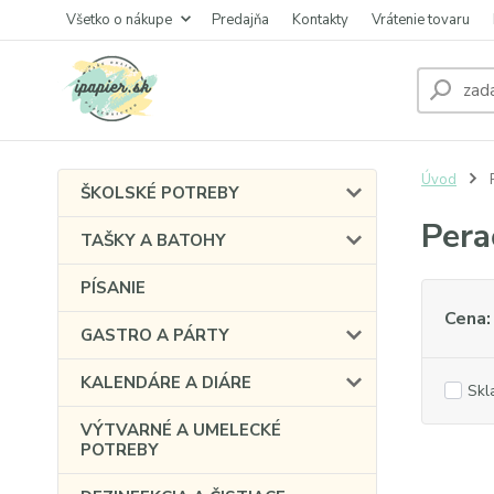
Všetko o nákupe
Predajňa
Kontakty
Vrátenie tovaru
Úvod
P
ŠKOLSKÉ POTREBY
Pera
TAŠKY A BATOHY
PÍSANIE
Cena:
GASTRO A PÁRTY
KALENDÁRE A DIÁRE
Skl
VÝTVARNÉ A UMELECKÉ
POTREBY