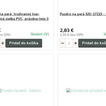
na perá, trojhranný tvar,
Puzdro na perá SJD-17223 - 
dná sieťka PVC, prázdne (mix 3
€
2,83 €
Skladom 291
S
ez DPH
2,30 €
bez DPH
Pridať do košíka
Pridať do koš