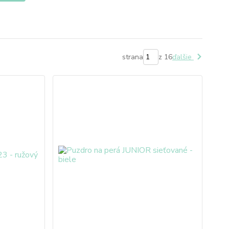
strana
z 16
ďalšie