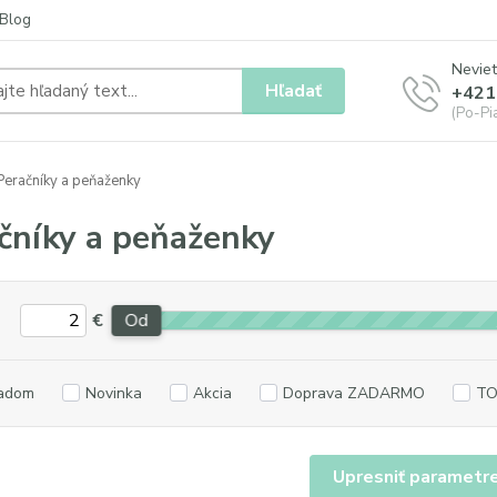
Blog
Neviet
Hľadať
+421
(Po-Pia
eračníky a peňaženky
čníky a peňaženky
€
Od
adom
Novinka
Akcia
Doprava ZADARMO
TO
Upresniť parametr