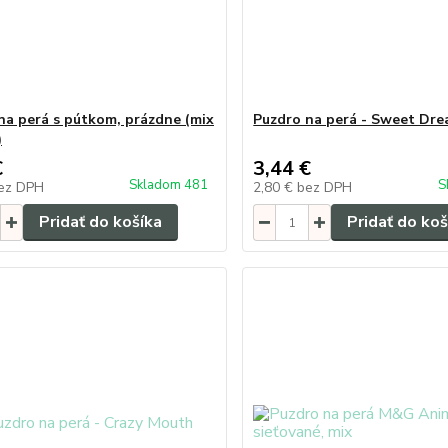
na perá s pútkom, prázdne (mix
Puzdro na perá - Sweet Dr
)
€
3,44 €
Skladom 481
S
ez DPH
2,80 €
bez DPH
Pridať do košíka
Pridať do koš