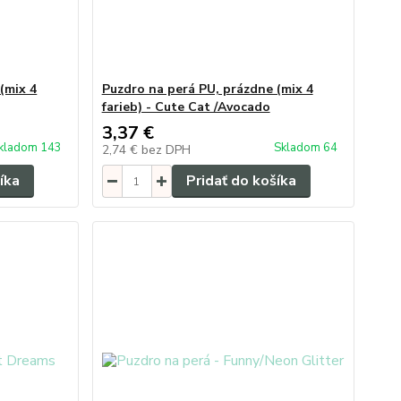
(mix 4
Puzdro na perá PU, prázdne (mix 4
farieb) - Cute Cat /Avocado
3,37 €
kladom 143
Skladom 64
2,74 €
bez DPH
íka
Pridať do košíka