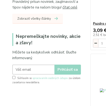
Pravidelný prísun noviniek, zaujímavostí a
tipov nájdete na našom blogu!
čítať celé
Zobraziť všetky články
Puzdro 
3,09 
2,51 €
b
Nepremeškajte novinky, akcie
a zľavy!
Môžete sa kedykoľvek odhlásiť. Buďte
informovaný.
Prihlásiť sa
Súhlasím so
spracovaním osobných údajov
za účelom
zasielania newslettera.