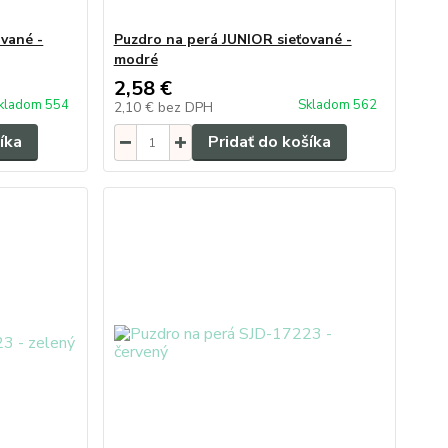
ované -
Puzdro na perá JUNIOR sieťované -
modré
2,58 €
kladom 554
Skladom 562
2,10 €
bez DPH
íka
Pridať do košíka