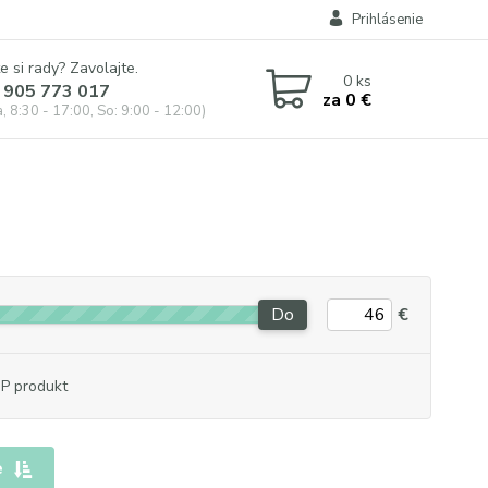
Prihlásenie
e si rady? Zavolajte.
0
ks
 905 773 017
za
0 €
, 8:30 - 17:00, So: 9:00 - 12:00)
Do
€
P produkt
e