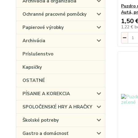
Archivácia a organizácia
Puzdro 
Autá, p
Ochranné pracovné pomôcky
1,50 
1,22 €
b
Papierové výrobky
Archivácia
Príslušenstvo
Kapsičky
OSTATNÉ
PÍSANIE A KOREKCIA
SPOLOČENSKÉ HRY A HRAČKY
Školské potreby
Gastro a domácnosť