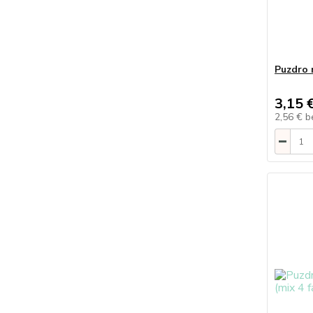
Puzdro 
3,15 
2,56 €
b