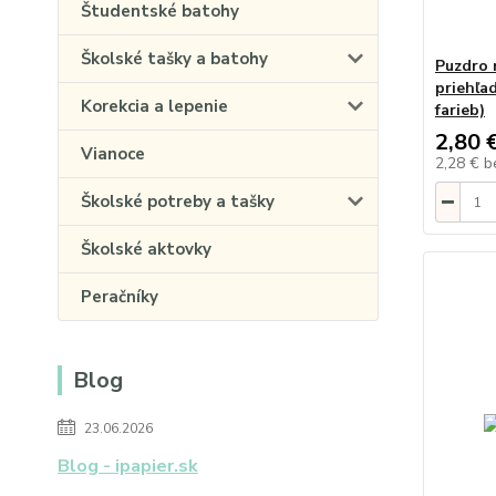
Študentské batohy
Školské tašky a batohy
Puzdro 
priehľa
Korekcia a lepenie
farieb)
2,80 
Vianoce
2,28 €
b
Školské potreby a tašky
Školské aktovky
Peračníky
Blog
23.06.2026
Blog - ipapier.sk