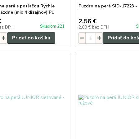
na perá s potlačou Rýchle
Puzdro na perá SJD-17223 -
rázdne (mix 4 dizajnov) PU
€
2,56 €
Skladom 221
S
ez DPH
2,08 €
bez DPH
Pridať do košíka
Pridať do koš