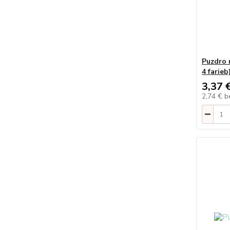
Puzdro 
4 farieb
3,37 
2,74 €
b