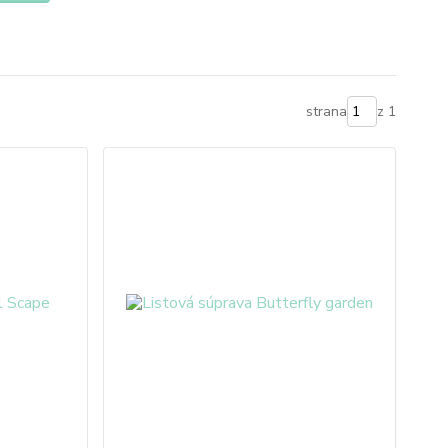
strana
z 1