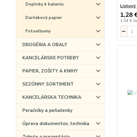
Doplnky k baleniu
Listový
1,28 
Darčekový papier
1,04 €
b
Fotoalbumy
DROGÉRIA A OBALY
KANCELÁRSKE POTREBY
PAPIER, ZOŠITY A KNIHY
SEZÓNNY SORTIMENT
KANCELÁRSKA TECHNIKA
Peračníky a peňaženky
Úprava dokumentov, technika
Tabule a prezentácia