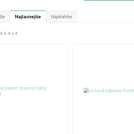
šie
Najlacnejšie
Najdrahšie
m 1-4 z 4