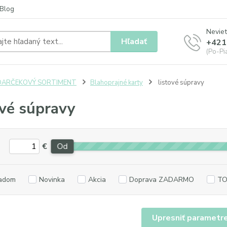
Blog
Neviet
Hľadať
+421
(Po-Pia
DARČEKOVÝ SORTIMENT
Blahoprajné karty
listové súpravy
ové súpravy
€
Od
adom
Novinka
Akcia
Doprava ZADARMO
TO
Upresniť parametr