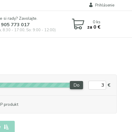
Prihlásenie
e si rady? Zavolajte.
0
ks
 905 773 017
za
0 €
, 8:30 - 17:00, So: 9:00 - 12:00)
Do
€
P produkt
e