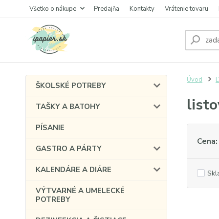
Všetko o nákupe
Predajňa
Kontakty
Vrátenie tovaru
Úvod
ŠKOLSKÉ POTREBY
list
TAŠKY A BATOHY
PÍSANIE
Cena:
GASTRO A PÁRTY
KALENDÁRE A DIÁRE
Skl
VÝTVARNÉ A UMELECKÉ
POTREBY