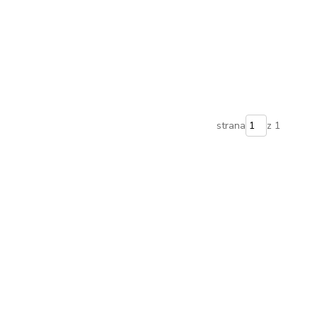
strana
z 1