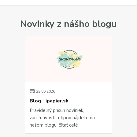
Novinky z nášho blogu
23
.
06
.
2026
Blog - ipapier.sk
Pravidelný prísun noviniek,
zaujímavostí a tipov nájdete na
našom blogu!
čítať celé