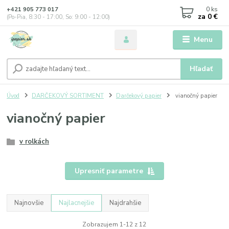
0
ks
+421 905 773 017
za
0 €
(Po-Pia, 8:30 - 17:00, So: 9:00 - 12:00)
Menu
Hľadať
Úvod
DARČEKOVÝ SORTIMENT
Darčekový papier
vianočný papier
vianočný papier
v rolkách
Upresniť parametre
Najnovšie
Najlacnejšie
Najdrahšie
Zobrazujem 1-12 z 12