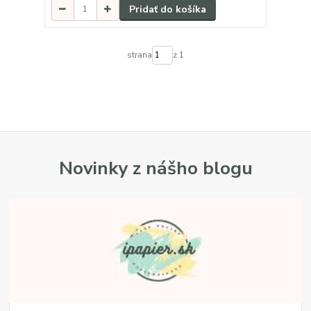
Pridať do košíka
strana
z 1
Novinky z nášho blogu