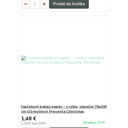
Pridať do košíka
Darčekový baliaci papier - v rolke, vianočný 70x200
cm (10 motívov) Presenta Christmas
1,48 €
Skladom 1474
1,20 €
bez DPH