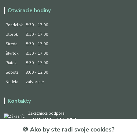
Otváracie hodiny
Pondelok
8:30 - 17:00
Utorok
8:30 - 17:00
Streda
8:30 - 17:00
Štvrtok
8:30 - 17:00
Piatok
8:30 - 17:00
Sobota
9:00 - 12:00
Nedeľa
zatvorené
Kontakty
Zákaznícka podpora
+421 905 773 017
(Po-Pia, 8:30 - 17:00, So: 9:00 - 12:00)
🍪 Ako by ste radi svoje cookies?