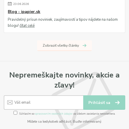
23
.
06
.
2026
Blog - ipapier.sk
Pravidelný prísun noviniek, zaujímavostí a tipov nájdete na našom
blogu!
čítať celé
Zobraziť všetky články
Nepremeškajte novinky, akcie a
zľavy!
Prihlásiť sa
Súhlasím so
spracovaním osobných údajov
za účelom zasielania newslettera.
Môžete sa kedykoľvek odhlásiť. Buďte informovaný.