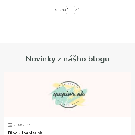
strana
z 1
Novinky z nášho blogu
23
.
06
.
2026
Blog - ipapier.sk