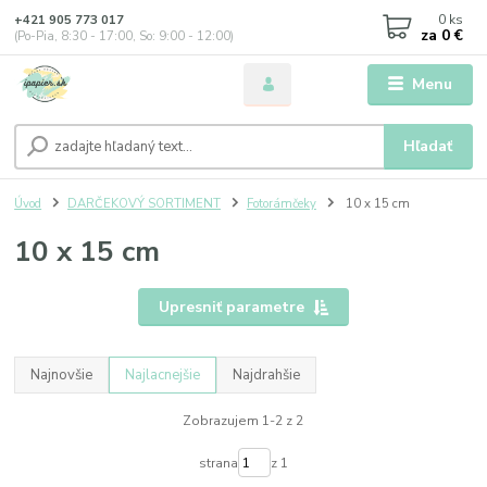
0
ks
+421 905 773 017
za
0 €
(Po-Pia, 8:30 - 17:00, So: 9:00 - 12:00)
Menu
Hľadať
Úvod
DARČEKOVÝ SORTIMENT
Fotorámčeky
10 x 15 cm
10 x 15 cm
Upresniť parametre
Najnovšie
Najlacnejšie
Najdrahšie
Zobrazujem 1-2 z 2
strana
z 1