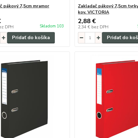
č pákový 7,5cm mramor
Zakladač pákový 7,5cm tyrk
kov. VICTORIA
€
2,88 €
Skladom 103
ez DPH
2,34 €
bez DPH
Pridať do košíka
Pridať do koš