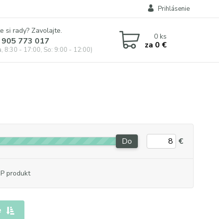
Prihlásenie
e si rady? Zavolajte.
0
ks
 905 773 017
za
0 €
, 8:30 - 17:00, So: 9:00 - 12:00)
Do
€
P produkt
e