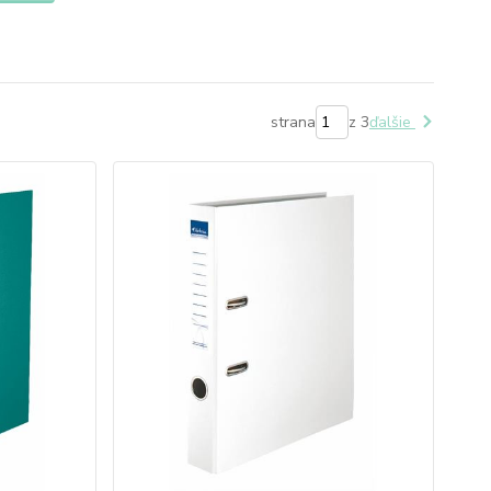
strana
z 3
ďalšie