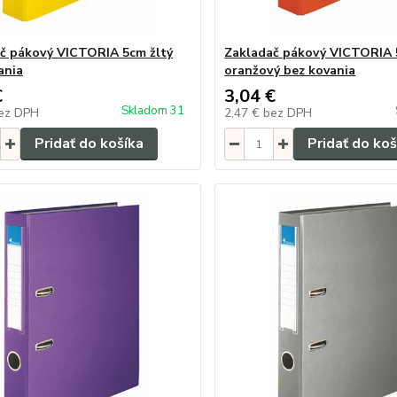
č pákový VICTORIA 5cm žltý
Zakladač pákový VICTORIA
ania
oranžový bez kovania
€
3,04 €
Skladom 31
ez DPH
2,47 €
bez DPH
Pridať do košíka
Pridať do koš