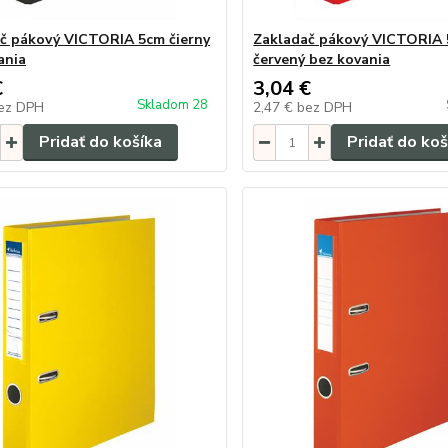
č pákový VICTORIA 5cm čierny
Zakladač pákový VICTORIA
ania
červený bez kovania
€
3,04 €
Skladom 28
ez DPH
2,47 €
bez DPH
Pridať do košíka
Pridať do koš