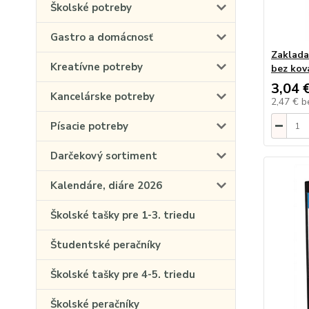
Školské potreby
Gastro a domácnosť
Zaklada
Kreatívne potreby
bez kov
3,04 
Kancelárske potreby
2,47 €
b
Písacie potreby
Darčekový sortiment
Kalendáre, diáre 2026
Školské tašky pre 1-3. triedu
Študentské peračníky
Školské tašky pre 4-5. triedu
Školské peračníky