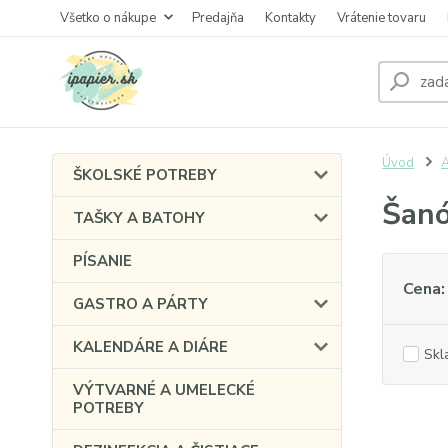
Všetko o nákupe
Predajňa
Kontakty
Vrátenie tovaru
Úvod
A
ŠKOLSKÉ POTREBY
Šanó
TAŠKY A BATOHY
PÍSANIE
Cena:
GASTRO A PÁRTY
KALENDÁRE A DIÁRE
Skl
VÝTVARNÉ A UMELECKÉ
POTREBY