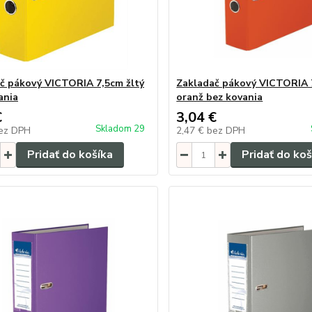
č pákový VICTORIA 7,5cm žltý
Zakladač pákový VICTORIA 
ania
oranž bez kovania
€
3,04 €
Skladom 29
ez DPH
2,47 €
bez DPH
Pridať do košíka
Pridať do koš