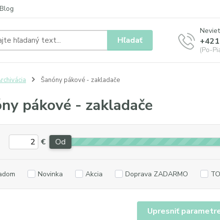
Blog
Neviet
Hľadať
+421
(Po-Pia
rchivácia
Šanóny pákové - zakladače
ny pákové - zakladače
€
Od
adom
Novinka
Akcia
Doprava ZADARMO
TO
Upresniť parametr