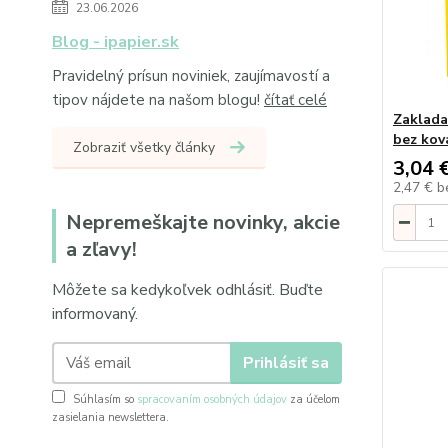
23.06.2026
Blog - ipapier.sk
Pravidelný prísun noviniek, zaujímavostí a
tipov nájdete na našom blogu!
čítať celé
Zaklada
bez kov
Zobraziť všetky články
3,04 
2,47 €
b
Nepremeškajte novinky, akcie
a zľavy!
Môžete sa kedykoľvek odhlásiť. Buďte
informovaný.
Prihlásiť sa
Súhlasím so
spracovaním osobných údajov
za účelom
zasielania newslettera.