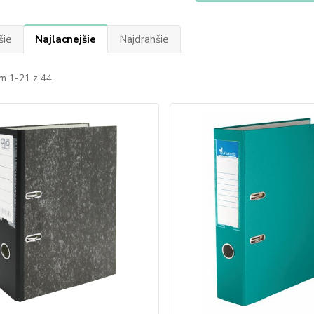
šie
Najlacnejšie
Najdrahšie
m 1-21 z 44