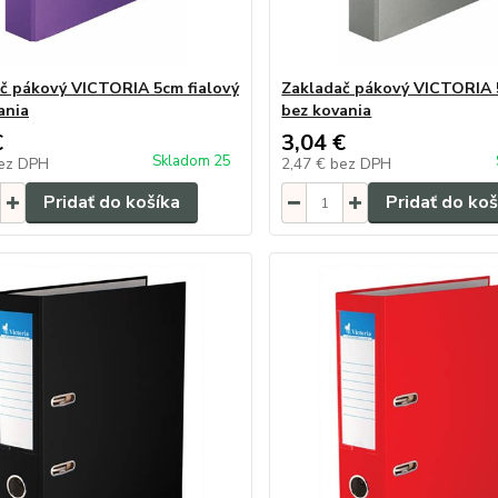
č pákový VICTORIA 5cm fialový
Zakladač pákový VICTORIA 
ania
bez kovania
€
3,04 €
Skladom 25
ez DPH
2,47 €
bez DPH
Pridať do košíka
Pridať do koš