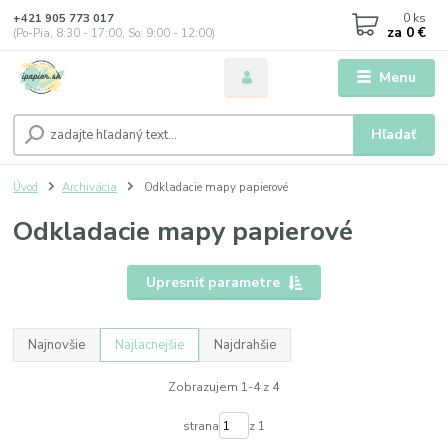
0
ks
+421 905 773 017
za
0 €
(Po-Pia, 8:30 - 17:00, So: 9:00 - 12:00)
Menu
Hľadať
Úvod
Archivácia
Odkladacie mapy papierové
Odkladacie mapy papierové
Upresniť parametre
Najnovšie
Najlacnejšie
Najdrahšie
Zobrazujem 1-4 z 4
strana
z 1