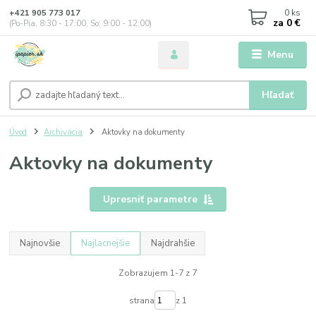
0
ks
+421 905 773 017
za
0 €
(Po-Pia, 8:30 - 17:00, So: 9:00 - 12:00)
Menu
Hľadať
Úvod
Archivácia
Aktovky na dokumenty
Aktovky na dokumenty
Upresniť parametre
Najnovšie
Najlacnejšie
Najdrahšie
Zobrazujem 1-7 z 7
strana
z 1