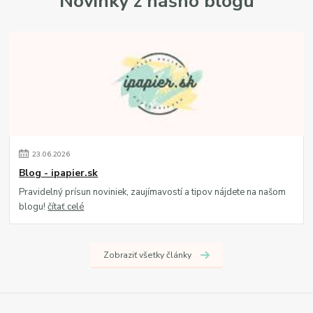
Novinky z nášho blogu
23
.
06
.
2026
Blog - ipapier.sk
Pravidelný prísun noviniek, zaujímavostí a tipov nájdete na našom
blogu!
čítať celé
Zobraziť všetky články