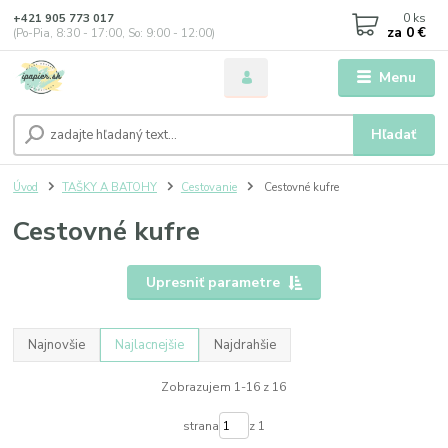
0
ks
+421 905 773 017
za
0 €
(Po-Pia, 8:30 - 17:00, So: 9:00 - 12:00)
Menu
Hľadať
Úvod
TAŠKY A BATOHY
Cestovanie
Cestovné kufre
Cestovné kufre
Upresniť parametre
Najnovšie
Najlacnejšie
Najdrahšie
Zobrazujem 1-16 z 16
strana
z 1