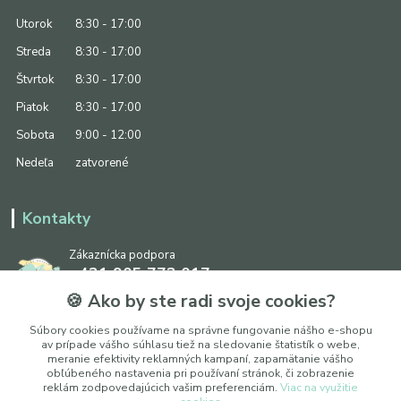
Utorok
8:30 - 17:00
Streda
8:30 - 17:00
Štvrtok
8:30 - 17:00
Piatok
8:30 - 17:00
Sobota
9:00 - 12:00
Nedeľa
zatvorené
Kontakty
Zákaznícka podpora
+421 905 773 017
(Po-Pia, 8:30 - 17:00, So: 9:00 - 12:00)
🍪 Ako by ste radi svoje cookies?
info@ipapier.sk
Súbory cookies používame na správne fungovanie nášho e-shopu
av prípade vášho súhlasu tiež na sledovanie štatistík o webe,
meranie efektivity reklamných kampaní, zapamätanie vášho
obľúbeného nastavenia pri používaní stránok, či zobrazenie
reklám zodpovedajúcich vašim preferenciám.
Viac na využitie