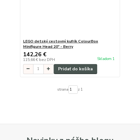
LEGO detský cestovný kufrík ColourBox
Minifigure Head 20" - Berry
142,26 €
Skladom 1
115,66 €
bez DPH
Pridať do košíka
strana
z 1