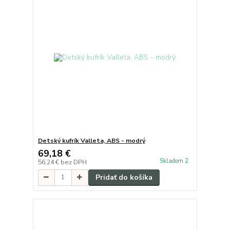
Detský kufrík Valleta, ABS - modrý
69,18 €
Skladom 2
56,24 €
bez DPH
Pridať do košíka