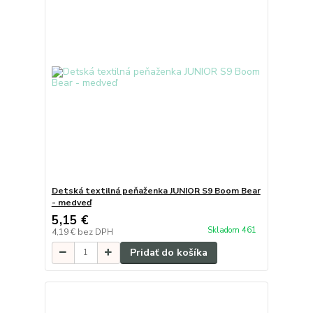
Detská textilná peňaženka JUNIOR S9 Boom Bear
- medveď
5,15 €
Skladom 461
4,19 €
bez DPH
Pridať do košíka