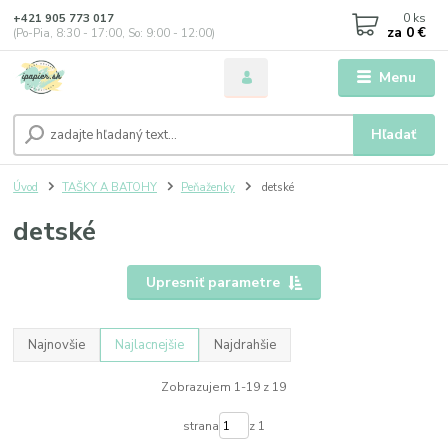
0
ks
+421 905 773 017
za
0 €
(Po-Pia, 8:30 - 17:00, So: 9:00 - 12:00)
Menu
Hľadať
Úvod
TAŠKY A BATOHY
Peňaženky
detské
detské
Upresniť parametre
Najnovšie
Najlacnejšie
Najdrahšie
Zobrazujem 1-19 z 19
strana
z 1