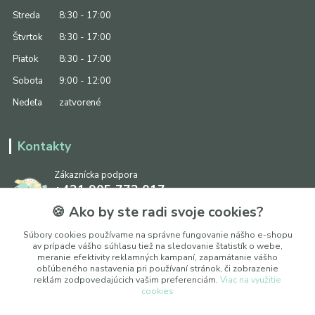
Streda
8:30 - 17:00
Štvrtok
8:30 - 17:00
Piatok
8:30 - 17:00
Sobota
9:00 - 12:00
Nedeľa
zatvorené
Kontakty
Zákaznícka podpora
+421 905 773 017
(Po-Pia, 8:30 - 17:00, So: 9:00 - 12:00)
🍪 Ako by ste radi svoje cookies?
info@ipapier.sk
Súbory cookies používame na správne fungovanie nášho e-shopu
av prípade vášho súhlasu tiež na sledovanie štatistík o webe,
meranie efektivity reklamných kampaní, zapamätanie vášho
obľúbeného nastavenia pri používaní stránok, či zobrazenie
reklám zodpovedajúcich vašim preferenciám.
Viac na využitie
cookies