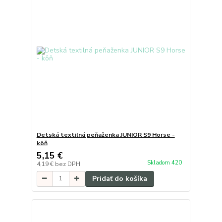
Detská textilná peňaženka JUNIOR S9 Horse -
kôň
5,15 €
Skladom 420
4,19 €
bez DPH
Pridať do košíka