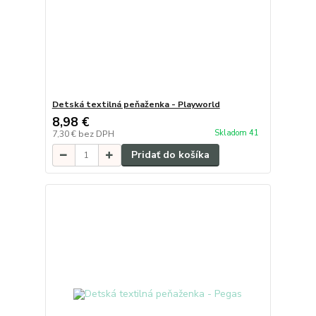
Detská textilná peňaženka - Playworld
8,98 €
Skladom 41
7,30 €
bez DPH
Pridať do košíka