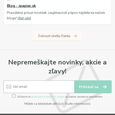
Blog - ipapier.sk
Pravidelný prísun noviniek, zaujímavostí a tipov nájdete na našom
blogu!
čítať celé
Zobraziť všetky články
Nepremeškajte novinky, akcie a
zľavy!
Prihlásiť sa
Súhlasím so
spracovaním osobných údajov
za účelom zasielania newslettera.
Môžete sa kedykoľvek odhlásiť. Buďte informovaný.