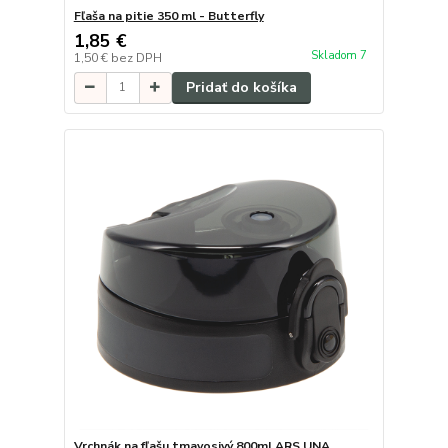
Fľaša na pitie 350 ml - Butterfly
1,85 €
Skladom 7
1,50 €
bez DPH
Pridať do košíka
Vrchnák na fľašu tmavosivý 800ml ARS UNA