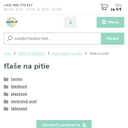
0
ks
+421 905 773 017
za
0 €
(Po-Pia, 8:30 - 17:00, So: 9:00 - 12:00)
Menu
Hľadať
Úvod
TAŠKY A BATOHY
Fľaše a boxy na jedlo
fľaše na pitie
fľaše na pitie
termo
hliníkové
plastové
nerezová oceľ
sklenené
Upresniť parametre