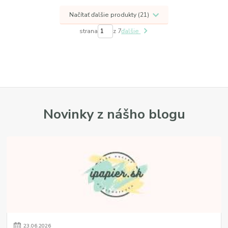
Načítať ďalšie produkty (21)
strana
z 7
ďalšie
Novinky z nášho blogu
23
.
06
.
2026