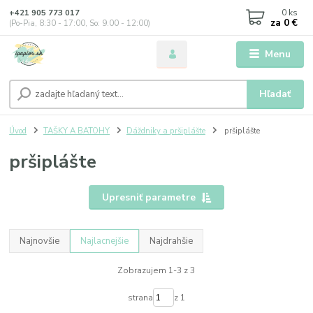
0
ks
+421 905 773 017
za
0 €
(Po-Pia, 8:30 - 17:00, So: 9:00 - 12:00)
Menu
Hľadať
Úvod
TAŠKY A BATOHY
Dáždniky a pršiplášte
pršiplášte
pršiplášte
Upresniť parametre
Najnovšie
Najlacnejšie
Najdrahšie
Zobrazujem 1-3 z 3
strana
z 1