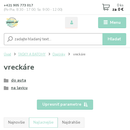
0
ks
+421 905 773 017
za
0 €
(Po-Pia, 8:30 - 17:00, So: 9:00 - 12:00)
Menu
Hľadať
Úvod
TAŠKY A BATOHY
Doplnky
vreckáre
vreckáre
do auta
na lavicu
Upresniť parametre
Najnovšie
Najlacnejšie
Najdrahšie