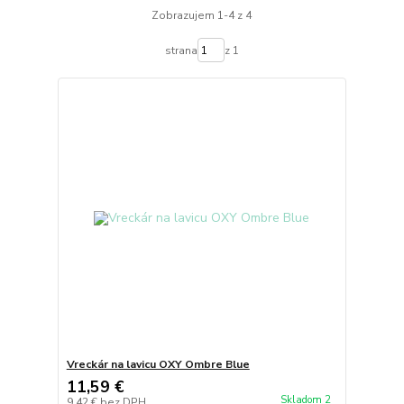
Zobrazujem 1-4 z 4
strana
z 1
Vreckár na lavicu OXY Ombre Blue
11,59 €
Skladom 2
9,42 €
bez DPH