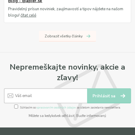
Blog - ipapier.sk
Pravidelný prísun noviniek, zaujímavostí a tipov nájdete na našom
blogu!
čítať celé
Zobraziť všetky články
Nepremeškajte novinky, akcie a
zľavy!
Prihlásiť sa
Súhlasím so
spracovaním osobných údajov
za účelom zasielania newslettera.
Môžete sa kedykoľvek odhlásiť. Buďte informovaný.