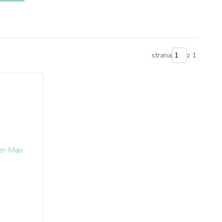
strana
z 1