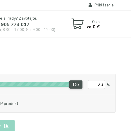
Prihlásenie
e si rady? Zavolajte.
0
ks
 905 773 017
za
0 €
, 8:30 - 17:00, So: 9:00 - 12:00)
Do
€
P produkt
e