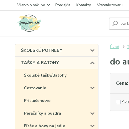
Všetko o nákupe
Predajňa
Kontakty
Vrátenie tovaru
Úvod
ŠKOLSKÉ POTREBY
do a
TAŠKY A BATOHY
Školské tašky/Batohy
Cena:
Cestovanie
Príslušenstvo
Skl
Peračníky a puzdra
Fľaše a boxy na jedlo