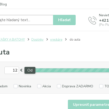
Blog
Neviet
Hľadať
+421
(Po-Pia
TAŠKY A BATOHY
Doplnky
vreckáre
do auta
uta
€
Od
adom
Novinka
Akcia
Doprava ZADARMO
TO
Upresniť parametr