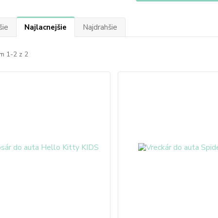
šie
Najlacnejšie
Najdrahšie
m 1-2 z 2