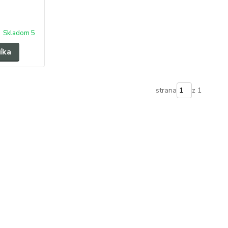
Skladom 5
íka
strana
z 1