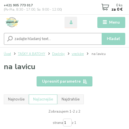
0
ks
+421 905 773 017
za
0 €
(Po-Pia, 8:30 - 17:00, So: 9:00 - 12:00)
Menu
Hľadať
Úvod
TAŠKY A BATOHY
Doplnky
vreckáre
na lavicu
na lavicu
Upresniť parametre
Najnovšie
Najlacnejšie
Najdrahšie
Zobrazujem 1-2 z 2
strana
z 1