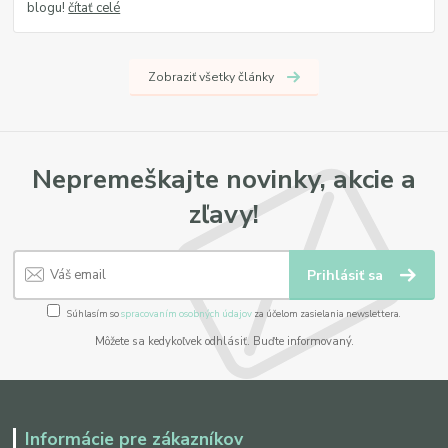
blogu!
čítať celé
Zobraziť všetky články
Nepremeškajte novinky, akcie a
zľavy!
Prihlásiť sa
Súhlasím so
spracovaním osobných údajov
za účelom zasielania newslettera.
Môžete sa kedykoľvek odhlásiť. Buďte informovaný.
Informácie pre zákazníkov