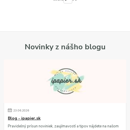
Novinky z nášho blogu
23
.
06
.
2026
Blog - ipapier.sk
Pravidelný prísun noviniek, zaujímavostí a tipov nájdete na našom