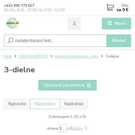
0
ks
+421 905 773 017
za
0 €
(Po-Pia, 8:30 - 17:00, So: 9:00 - 12:00)
Menu
Hľadať
Úvod
TAŠKY A BATOHY
Školské tašky/aktovky - sety
3-dielne
3-dielne
Upresniť parametre
Najnovšie
Najlacnejšie
Najdrahšie
Zobrazujem 1-21 z 31
strana
z 2
ďalšie