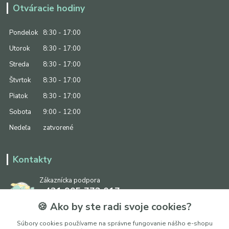
Otváracie hodiny
Pondelok
8:30 - 17:00
Utorok
8:30 - 17:00
Streda
8:30 - 17:00
Štvrtok
8:30 - 17:00
Piatok
8:30 - 17:00
Sobota
9:00 - 12:00
Nedeľa
zatvorené
Kontakty
Zákaznícka podpora
+421 905 773 017
(Po-Pia, 8:30 - 17:00, So: 9:00 - 12:00)
🍪 Ako by ste radi svoje cookies?
info@ipapier.sk
Súbory cookies používame na správne fungovanie nášho e-shopu