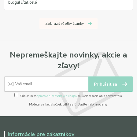
blogu!
čítať celé
Zobraziť všetky články
Nepremeškajte novinky, akcie a
zľavy!
Prihlásiť sa
Súhlasím so
spracovaním osobných údajov
za účelom zasielania newslettera.
Môžete sa kedykoľvek odhlásiť. Buďte informovaný.
Informácie pre zákazníkov