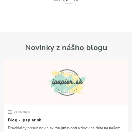
Novinky z nášho blogu
23
.
06
.
2026
Blog - ipapier.sk
Pravidelný prísun noviniek, zaujímavostí a tipov nájdete na našom