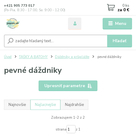
0
ks
+421 905 773 017
za
0 €
(Po-Pia, 8:30 - 17:00, So: 9:00 - 12:00)
Menu
Hľadať
Úvod
TAŠKY A BATOHY
Dáždniky a pršiplášte
pevné dáždniky
pevné dáždniky
Upresniť parametre
Najnovšie
Najlacnejšie
Najdrahšie
Zobrazujem 1-2 z 2
strana
z 1