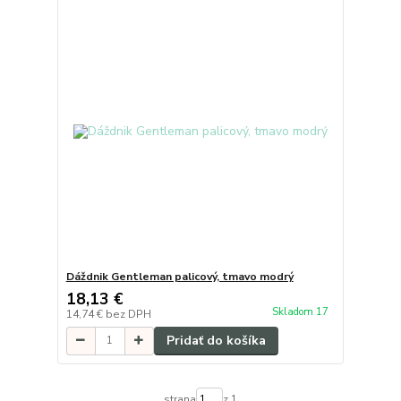
Dáždnik Gentleman palicový, tmavo modrý
18,13 €
Skladom 17
14,74 €
bez DPH
Pridať do košíka
strana
z 1